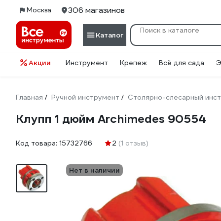
306 магазинов
Москва
Каталог
Акции
Инструмент
Крепеж
Всё для сада
Э
Главная
Ручной инструмент
Столярно-слесарный инс
/
/
Клупп 1 дюйм Archimedes 90554
Код товара:
15732766
2
(1 отзыв)
Нет в наличии