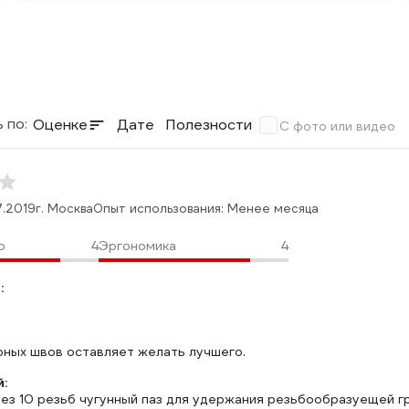
 по:
Оценке
Дате
Полезности
С фото или видео
7.2019
г. Москва
Опыт использования: Менее месяца
о
4
Эргономика
4
:
рных швов оставляет желать лучшего.
:
ез 10 резьб чугунный паз для удержания резьбообразуещей гр