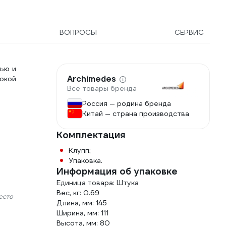
02; З-108; З-118; З-122;
133 (NC-23, NC-26, NC-
, NC-35, NC-38, NC-40,
ВОПРОСЫ
СЕРВИС
-50) 100011334
ью и
Archimedes
окой
Все товары бренда
Россия — родина бренда
Китай — страна производства
Комплектация
Клупп;
Упаковка.
Информация об упаковке
Единица товара: Штука
Вес, кг: 0.69
есто
Длина, мм: 145
Ширина, мм: 111
Высота, мм: 80