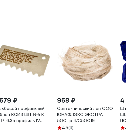
 679 ₽
968 ₽
4 115
зьбовой профильный
Сантехнический лен ООО
Штанге
блон КСИЗ ШП-№4 К
ЮНАФЛЭКС ЭКСТРА
ШЦ-1-1
6; Р=6.35 профиль IV
500 гр Л/С50019
ПОВЕР
Р1 7 профиль У-0.038К)
93922-
4.3
(6)
4.7
(4
65, З-73; З-86; З-94;