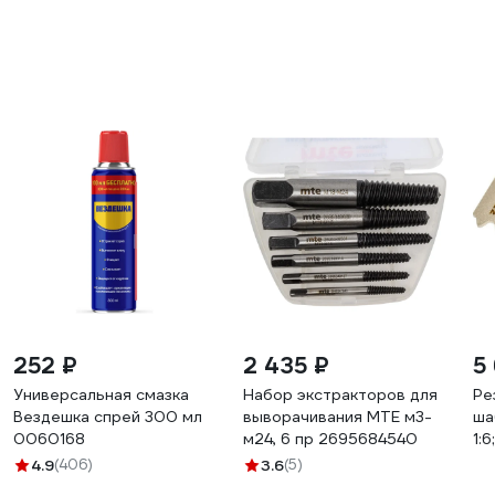
252 ₽
2 435 ₽
5
Универсальная смазка
Набор экстракторов для
Ре
Вездешка спрей 300 мл
выворачивания MTE м3-
ша
0060168
м24, 6 пр 2695684540
1:
(А
4.9
(406)
3.6
(5)
З-