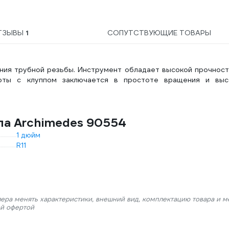
З-1
З-
31
ТЗЫВЫ
1
СОПУТСТВУЮЩИЕ ТОВАРЫ
NC
ния трубной резьбы. Инструмент обладает высокой прочност
боты с клуппом заключается в простоте вращения и выс
па Archimedes 90554
1 дюйм
R11
лера менять характеристики, внешний вид, комплектацию товара и м
ой офертой