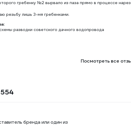
которого гребенку №2 вырвало из паза прямо в процессе нарез
аю резьбу лишь 3-мя гребенками.
ля:
схемы разводки советского дачного водопровода
Посмотреть все отз
0554
ставитель бренда или один из