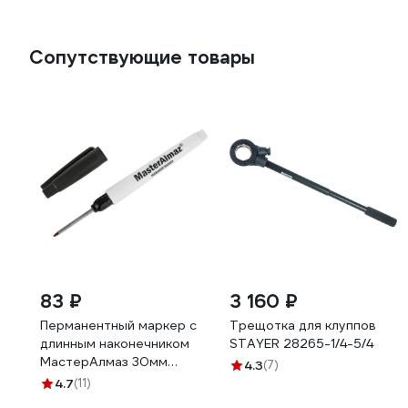
Сопутствующие товары
83 ₽
3 160 ₽
Перманентный маркер с
Трещотка для клуппов
длинным наконечником
STAYER 28265-1/4-5/4
МастерАлмаз 30мм
4.3
(7)
тонкий 10502803
4.7
(11)