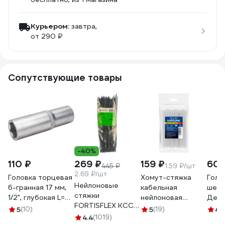
Курьером:
завтра,
от 290 ₽
Сопутствующие товары
-40%
110 ₽
269 ₽
159 ₽
60
445 ₽
1.59 ₽/шт
2.69 ₽/шт
Головка торцевая
Хомут-стяжка
Голо
Нейлоновые
6-гранная 17 мм,
кабельная
шест
стяжки
1/2", глубокая L=75
нейлоновая
Дело
FORTISFLEX КСС
мм ROCKFORCE
Safeline 2,5x160-
мм 1
5
(10)
5
(19)
4.
5х300 черный
RF-5457717(11566)
4.4
(1019)
W-100, белая, 100