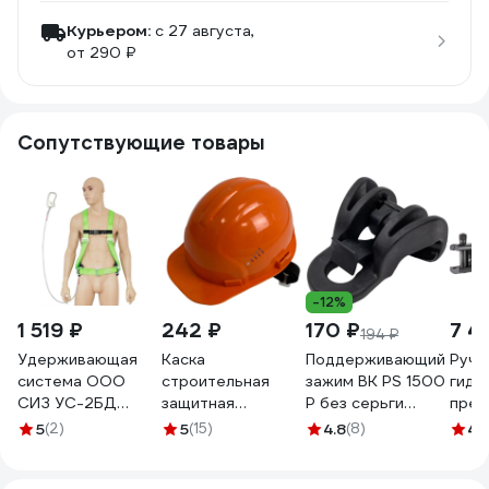
Курьером:
c 27 августа,
от 290 ₽
Сопутствующие товары
-12%
1 519 ₽
242 ₽
170 ₽
7 4
194 ₽
Удерживающая
Каска
Поддерживающий
Ручн
система ООО
строительная
зажим ВК PS 1500
гидр
СИЗ УС-2БД
защитная
P без серьги
прес
(трос) 1788
SAMGRUPP
20200031
ПГ-3
5
(2)
5
(15)
4.8
(8)
4.
оранжевая BASIC
SR-109010001