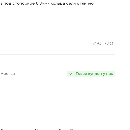
аз под стопорное 6.3мм- кольца сели отлично!
0
0
 месяца
Товар куплен у нас