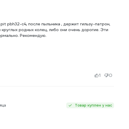
it pbh32-c4, после пыльника , держит гильзу-патрон,
 круглых родных колец, либо они очень дорогие. Эти
ормально. Рекомендую.
1
0
яца
Товар куплен у нас