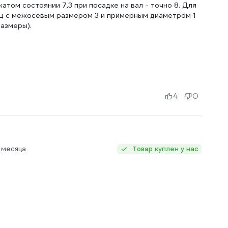
том состоянии 7,3 при посадке на вал - точно 8. Для
ц с межосевым размером 3 и примерным диаметром 1
азмеры).
4
0
 месяца
Товар куплен у нас