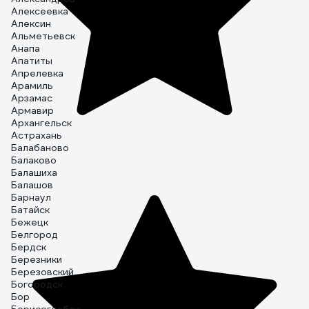
Алексеевка
Алексин
Альметьевск
Анапа
Апатиты
Апрелевка
Арамиль
Арзамас
Армавир
Архангельск
Астрахань
Балабаново
Балаково
Балашиха
Балашов
Барнаул
Батайск
Бежецк
Белгород
Бердск
Березники
Березовский
Богородск
Бор