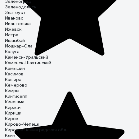
Зеленоград
Зеленодольск
Златоуст
Иваново
Ивантеевка
Ижевск
Истра
Ишимбай
Йошкар-Ола
Калуга
Каменск-Уральский
Каменск-Шахтинский
Камышин
Касимов
Кашира
Кемерово
Кимры
Кингисепп
Кинешма
Киржач
Кириши
Киров
Кирово-Чепецк
Кировск Ленинградская обл.
Клин