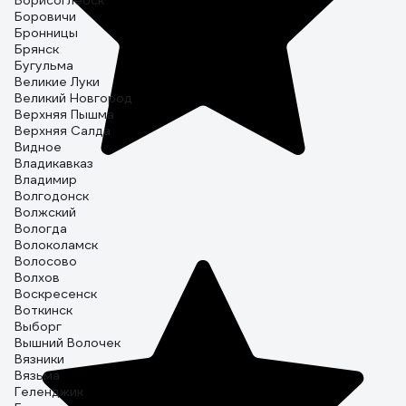
Борисоглебск
Боровичи
Бронницы
Брянск
Бугульма
Великие Луки
Великий Новгород
Верхняя Пышма
Верхняя Салда
Видное
Владикавказ
Владимир
Волгодонск
Волжский
Вологда
Волоколамск
Волосово
Волхов
Воскресенск
Воткинск
Выборг
Вышний Волочек
Вязники
Вязьма
Геленджик