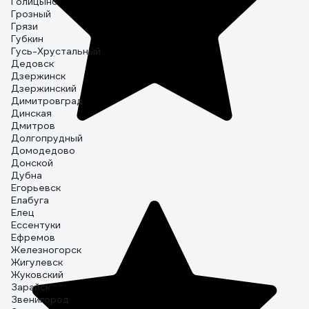
Голицыно
Грозный
Грязи
Губкин
Гусь-Хрустальный
Дедовск
Дзержинск
Дзержинский
Димитровград
Динская
Дмитров
Долгопрудный
Домодедово
Донской
Дубна
Егорьевск
Елабуга
Елец
Ессентуки
Ефремов
Железногорск
Жигулевск
Жуковский
Зарайск
Звенигород