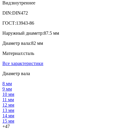
Вид:
внутреннее
DIN:
DIN472
ГОСТ:
13943-86
Наружный диаметр:
87.5 мм
Диаметр вала:
82 мм
Материал:
сталь
Все характеристики
Диаметр вала
8 мм
9 мм
10 мм
11 мм
12 мм
13 мм
14 мм
15 мм
+47