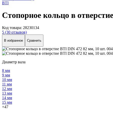
BTI
Стопорное кольцо в отверстие 
Код товара:
28230134
5
(30 отзывов)
В избранное
Сравнить
Диаметр вала
8 мм
9 мм
10 мм
11 мм
12 мм
13 мм
14 мм
15 мм
+47