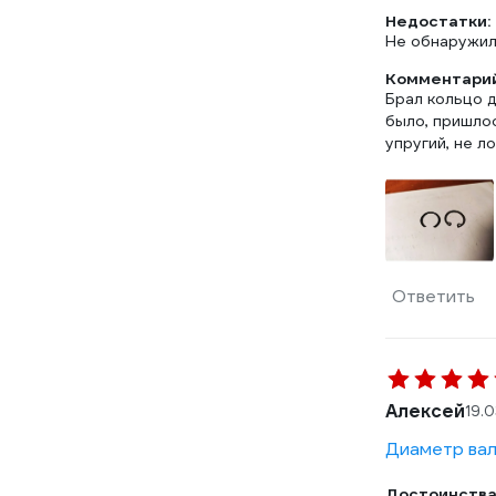
Недостатки:
Не обнаружи
Комментарий
Брал кольцо 
было, пришлос
упругий, не л
Ответить
Алексей
19.
Диаметр вал
Достоинства