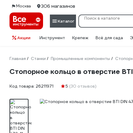
306 магазинов
Москва
Каталог
Акции
Инструмент
Крепеж
Всё для сада
Э
Главная
Станки
Промышленные компоненты
Стопорн
/
/
/
Стопорное кольцо в отверстие BTI D
Код товара:
26211971
5
(30 отзывов)