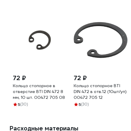
72 ₽
72 ₽
Кольцо стопорное в
Кольцо стопорное BTI
отверстие BTI DIN 472 8
DIN 472 в отв.12 (10шт/уп)
мм, 10 шт. 00472 705 08
00472 705 12
5
(30)
5
(30)
Расходные материалы