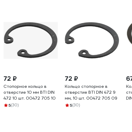
72 ₽
72 ₽
6
Стопорное кольцо в
Кольцо стопорное в
Ко
отверстие 10 мм BTI DIN
отверстие BTI DIN 472 9
ст
472 10 шт. 00472 705 10
мм, 10 шт. 00472 705 09
DI
20
5
(30)
5
(30)