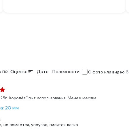
 по:
Оценке
Дате
Полезности
6
С фото или видео
025
г. Королёв
Опыт использования: Менее месяца
а: 20 мм
:
, не ломается, упругое, пилится легко