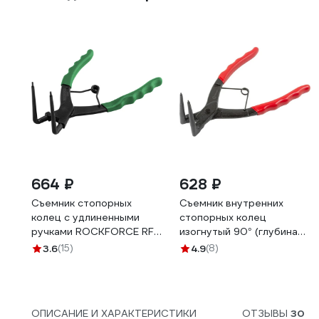
664 ₽
628 ₽
Съемник стопорных
Съемник внутренних
колец с удлиненными
стопорных колец
ручками ROCKFORCE RF-
изогнутый 90° (глубина
9U0102(7873)
56 мм, для суппортов) в
3.6
(15)
4.9
(8)
блистере Forcekraft FK-
9U0102(52487)
ОПИСАНИЕ И ХАРАКТЕРИСТИКИ
ОТЗЫВЫ
30