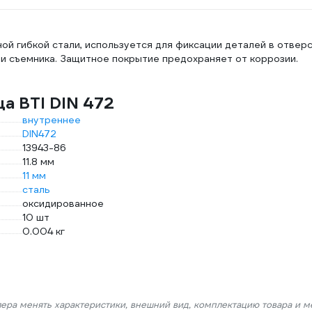
й гибкой стали, используется для фиксации деталей в отверс
и съемника. Защитное покрытие предохраняет от коррозии.
а BTI DIN 472
внутреннее
DIN472
13943-86
11.8 мм
11 мм
сталь
оксидированное
10 шт
0.004 кг
лера менять характеристики, внешний вид, комплектацию товара и м