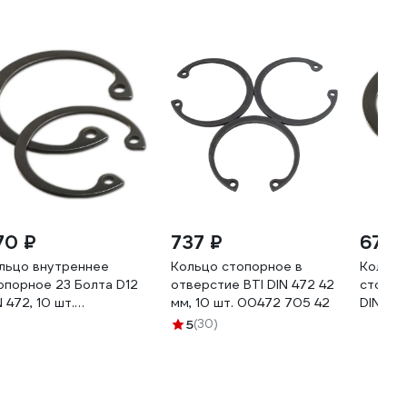
70 ₽
737 ₽
672 
льцо внутреннее
Кольцо стопорное в
Кольцо
опорное 23 Болта D12
отверстие BTI DIN 472 42
стопор
N 472, 10 шт.
мм, 10 шт. 00472 705 42
DIN 472
00000357775ф10
20000
5
(30)