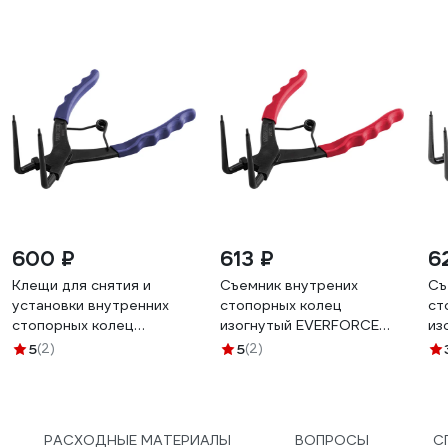
600 ₽
613 ₽
6
Клещи для снятия и
Съемник внутрених
Съ
установки внутренних
стопорных колец
ст
стопорных колец
изогнутый EVERFORCE
из
YATAFORCE YF-
90грд. (глубина-56мм,
90
5
(2)
5
(2)
9U0102(58787)
для суппортов), в
дл
блистере EF-
бл
9U0102(58636)
9U
РАСХОДНЫЕ МАТЕРИАЛЫ
ВОПРОСЫ
С