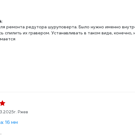
л
:
для ремонта редутора шуруповерта. Было нужно именно внутре
ь спилить их гравером. Устанавливать в таком виде, конечно,
омается
03.2025
г. Ржев
а: 16 мм
: