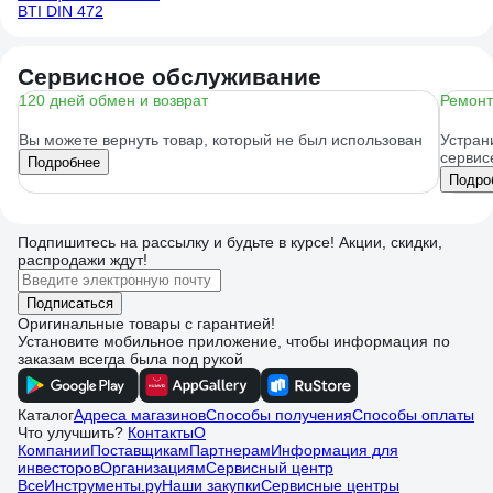
BTI DIN 472
Сервисное обслуживание
120 дней обмен и возврат
Ремонт
Вы можете вернуть товар, который не был использован
Устран
сервис
Подробнее
Подро
Подпишитесь
на рассылку
и будьте в курсе! Акции, скидки,
распродажи ждут!
Подписаться
Оригинальные товары с гарантией!
Установите мобильное приложение, чтобы информация по
заказам всегда была под рукой
Каталог
Адреса магазинов
Способы получения
Способы оплаты
Что улучшить?
Контакты
О
Компании
Поставщикам
Партнерам
Информация для
инвесторов
Организациям
Сервисный центр
ВсеИнструменты.ру
Наши закупки
Сервисные центры