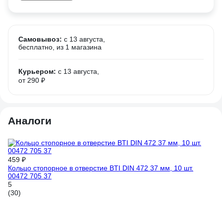
Самовывоз:
c 13 августа,
бесплатно
, из 1 магазина
Курьером:
c 13 августа,
от 290 ₽
Аналоги
459 ₽
44
Кольцо стопорное в отверстие BTI DIN 472 37 мм, 10 шт.
Ко
00472 705 37
00
5
5
(30)
(3