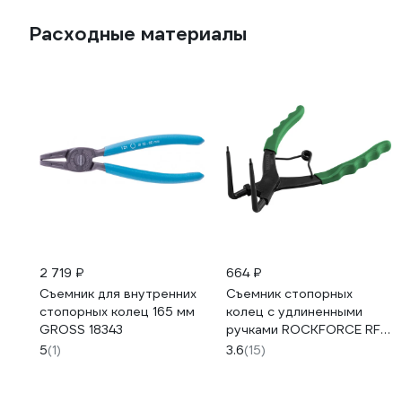
Расходные материалы
2 719 ₽
664 ₽
Съемник для внутренних
Съемник стопорных
стопорных колец 165 мм
колец с удлиненными
GROSS 18343
ручками ROCKFORCE RF-
9U0102(7873)
5
(1)
3.6
(15)