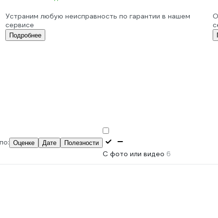
Устраним любую неисправность по гарантии в нашем
О
сервисе
с
Подробнее
по:
Оценке
Дате
Полезности
С фото или видео
6