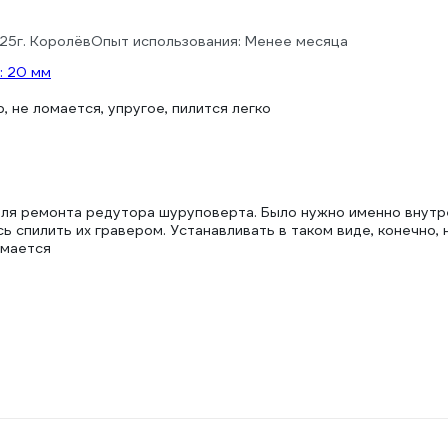
025
г. Королёв
Опыт использования: Менее месяца
: 20 мм
, не ломается, упругое, пилится легко
л
для ремонта редутора шуруповерта. Было нужно именно внутре
ь спилить их гравером. Устанавливать в таком виде, конечно,
омается