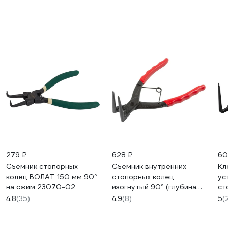
279 ₽
628 ₽
60
Съемник стопорных
Съемник внутренних
Кл
колец ВОЛАТ 150 мм 90°
стопорных колец
ус
на сжим 23070-02
изогнутый 90° (глубина
ст
56 мм, для суппортов) в
YA
4.8
(35)
4.9
(8)
5
(
блистере Forcekraft FK-
9U
9U0102(52487)