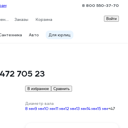
рам
8 800 550-37-70
Войти
Сравнение
Заказы
Корзина
Сантехника
Авто
Для юрлиц
0472 705 23
В избранное
Сравнить
Диаметр вала
8 мм
9 мм
10 мм
11 мм
12 мм
13 мм
14 мм
15 мм
+47