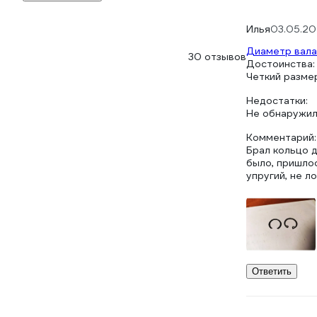
Илья
03.05.2
Диаметр вала
30 отзывов
Достоинства:
Четкий размер
Недостатки:
Не обнаружи
Комментарий:
Брал кольцо 
было, пришлос
упругий, не л
Ответить