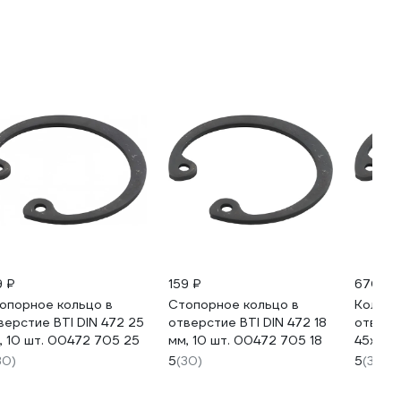
9 ₽
159 ₽
670 ₽
опорное кольцо в
Стопорное кольцо в
Кольцо
верстие BTI DIN 472 25
отверстие BTI DIN 472 18
отверс
, 10 шт. 00472 705 25
мм, 10 шт. 00472 705 18
45х1.75
705 45
30)
5
(30)
5
(30)