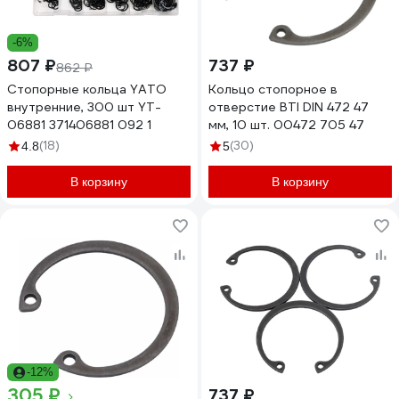
-6%
807 ₽
737 ₽
862 ₽
Стопорные кольца YATO
Кольцо стопорное в
внутренние, 300 шт YT-
отверстие BTI DIN 472 47
06881 371406881 092 1
мм, 10 шт. 00472 705 47
(18)
(30)
4.8
5
В корзину
В корзину
-12%
305 ₽
737 ₽