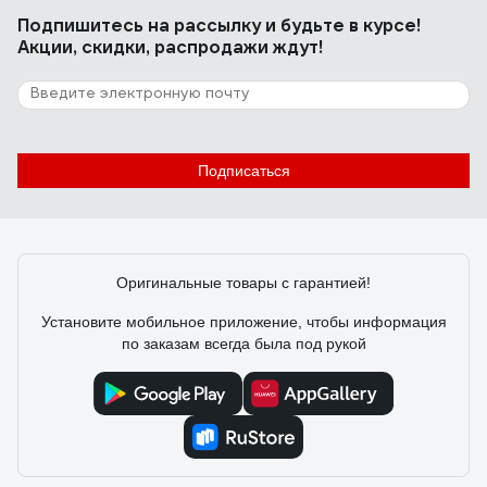
Подпишитесь
на рассылку
и будьте в курсе!
Акции, скидки, распродажи ждут!
16 отзывов
Отзыв о кольце BTI DIN 471
Артем
05.12.2025
Подписаться
Хорошее пружинистое стопорное колцо.Толщина 0.8,
в сжатом состоянии 7,3 при посадке на вал - точно 8.
Для установки желательно использовать спецщипцы
для колец с межосевым размером 3 и примерным
Оригинальные товары с гарантией!
диаметром 1 мм или чуть большим диаметром
(смотри фото там есть размеры).
Установите мобильное приложение, чтобы информация
по заказам всегда была под рукой