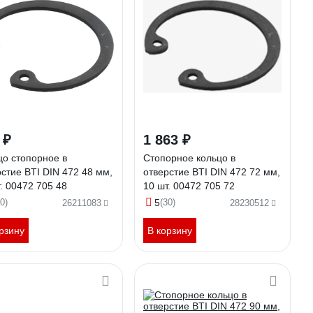
 ₽
1 863 ₽
цо стопорное в
Стопорное кольцо в
стие BTI DIN 472 48 мм,
отверстие BTI DIN 472 72 мм,
. 00472 705 48
10 шт. 00472 705 72
0)
5
(30)
26211083
28230512
рзину
В корзину