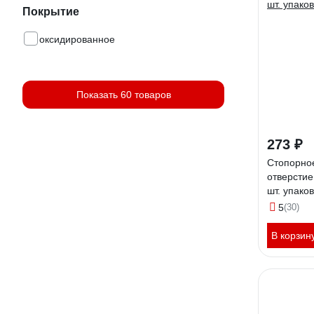
Покрытие
оксидированное
Показать 60 товаров
273 ₽
Стопорное
отверстие
шт. упако
5
(30)
В корзин