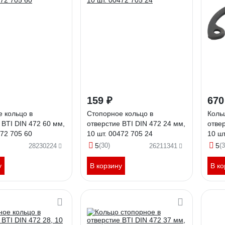
159 ₽
670
 кольцо в
Стопорное кольцо в
Коль
 BTI DIN 472 60 мм,
отверстие BTI DIN 472 24 мм,
отвер
472 705 60
10 шт. 00472 705 24
10 шт
5
(30)
5
(3
28230224
26211341
у
В корзину
В ко