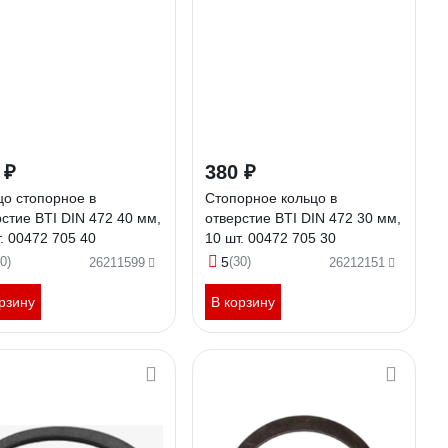
 ₽
380 ₽
цо стопорное в
Стопорное кольцо в
стие BTI DIN 472 40 мм,
отверстие BTI DIN 472 30 мм,
. 00472 705 40
10 шт. 00472 705 30
0)
5
(30)
26211599
26212151
рзину
В корзину