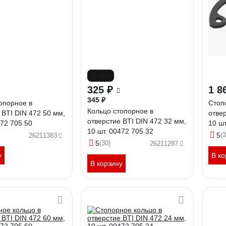
-6%
325 ₽
1 8
345 ₽
опорное в
Стоп
Кольцо стопорное в
 BTI DIN 472 50 мм,
отвер
отверстие BTI DIN 472 32 мм,
472 705 50
10 шт
10 шт. 00472 705 32
5
(3
26211383
5
(30)
26211287
у
В ко
В корзину