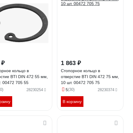
 ₽
1 863 ₽
орное кольцо в
Стопорное кольцо в
стие BTI DIN 472 55 мм,
отверстие BTI DIN 472 75 мм,
. 00472 705 55
10 шт. 00472 705 75
0)
5
(30)
28230254
28230374
рзину
В корзину