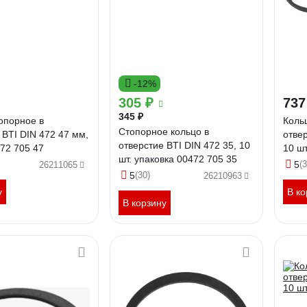
-12%
305 ₽
737
345 ₽
опорное в
Коль
Стопорное кольцо в
 BTI DIN 472 47 мм,
отвер
отверстие BTI DIN 472 35, 10
472 705 47
10 шт
шт. упаковка 00472 705 35
5
(3
26211065
5
(30)
26210963
у
В ко
В корзину