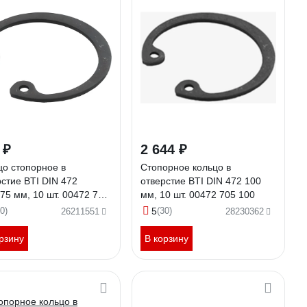
 ₽
2 644 ₽
цо стопорное в
Стопорное кольцо в
рстие BTI DIN 472
отверстие BTI DIN 472 100
75 мм, 10 шт. 00472 705
мм, 10 шт. 00472 705 100
0)
5
(30)
26211551
28230362
рзину
В корзину