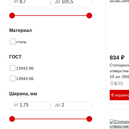
от
до
Материал
сталь
ГОСТ
834 ₽
Стопорное
13942-86
отверстие
10 шт. 00
13943-86
5
(30)
Ширина, мм
В корзин
от
до