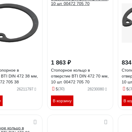
1 863 ₽
834
опорное в
Стопорное кольцо в
Стоп
 BTI DIN 472 38 мм,
отверстие BTI DIN 472 70 мм,
отвер
472 705 38
10 шт. 00472 705 70
10 шт
5
(30)
5
(3
26211797
28230080
у
В корзину
В ко