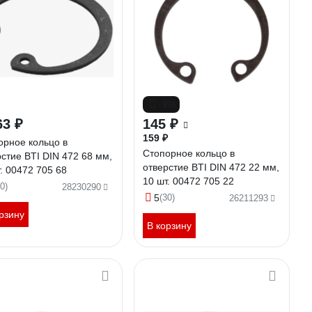
-9%
63 ₽
145 ₽
159 ₽
орное кольцо в
Стопорное кольцо в
стие BTI DIN 472 68 мм,
отверстие BTI DIN 472 22 мм,
. 00472 705 68
10 шт. 00472 705 22
0)
28230290
5
(30)
26211293
рзину
В корзину