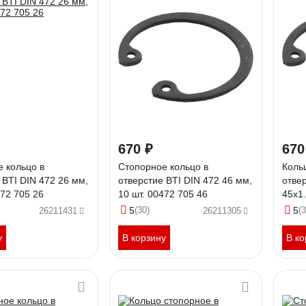
670 ₽
670
 кольцо в
Стопорное кольцо в
Коль
 BTI DIN 472 26 мм,
отверстие BTI DIN 472 46 мм,
отве
472 705 26
10 шт. 00472 705 46
45х1.
45
5
(30)
5
(3
26211431
26211305
у
В корзину
В ко