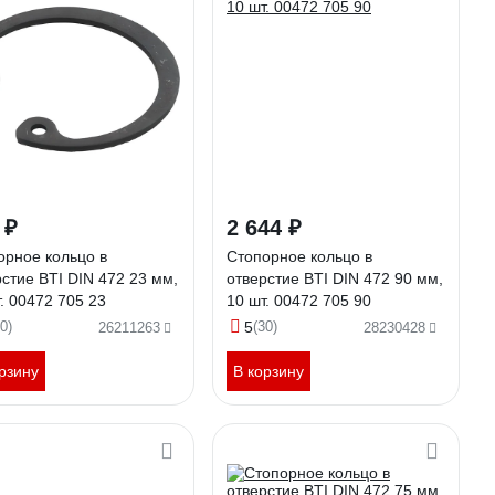
 ₽
2 644 ₽
орное кольцо в
Стопорное кольцо в
стие BTI DIN 472 23 мм,
отверстие BTI DIN 472 90 мм,
. 00472 705 23
10 шт. 00472 705 90
0)
5
(30)
26211263
28230428
рзину
В корзину