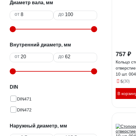
Диаметр вала, мм
от
до
Внутренний диаметр, мм
757 ₽
от
до
Кольцо ст
отверстие
10 шт. 00
5
(30)
DIN
В корзин
DIN471
DIN472
Наружный диаметр, мм