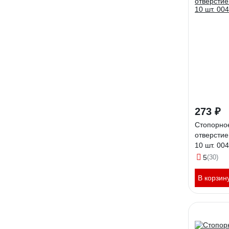
273 ₽
Стопорное
отверстие
10 шт. 00
5
(30)
В корзин