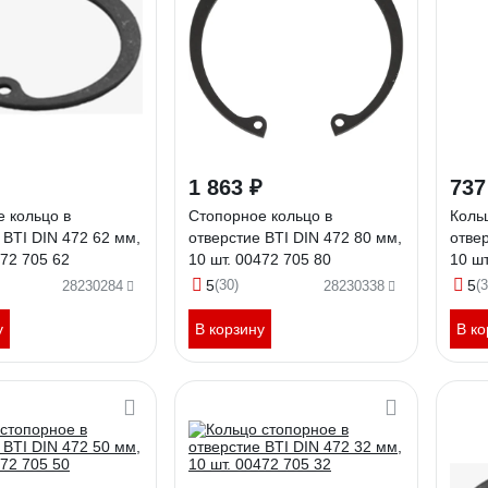
1 863 ₽
737
 кольцо в
Стопорное кольцо в
Коль
 BTI DIN 472 62 мм,
отверстие BTI DIN 472 80 мм,
отвер
472 705 62
10 шт. 00472 705 80
10 шт
5
(30)
5
(3
28230284
28230338
у
В корзину
В ко