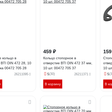
459 ₽
159
 кольцо в
Кольцо стопорное в
Стоп
 BTI DIN 472 28, 10
отверстие BTI DIN 472 37 мм,
отвер
вка 00472 705 28
10 шт. 00472 705 37
10 шт
5
(30)
5
(3
26211095
26211371
у
В корзину
В ко