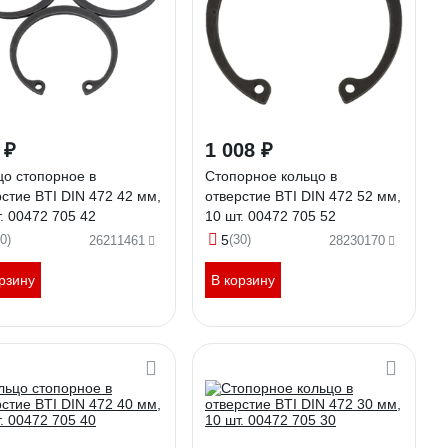
 ₽
1 008 ₽
цо стопорное в
Стопорное кольцо в
стие BTI DIN 472 42 мм,
отверстие BTI DIN 472 52 мм,
. 00472 705 42
10 шт. 00472 705 52
0)
5
(30)
26211461
28230170
рзину
В корзину