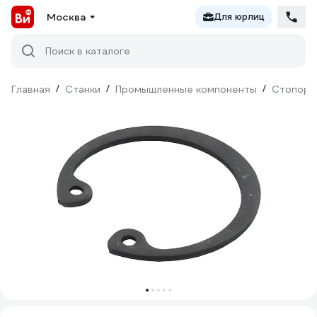
Москва
Для юрлиц
Поиск в каталоге
Главная
/
Станки
/
Промышленные компоненты
/
Стопорн