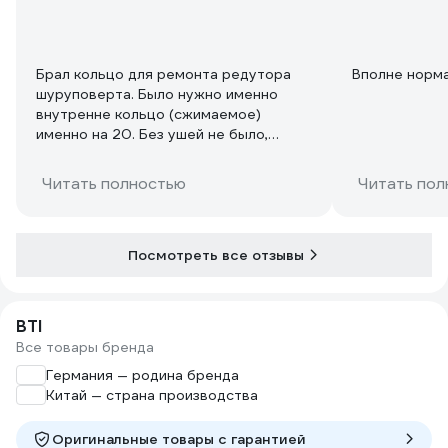
Брал кольцо для ремонта редутора
Вполне норма
шуруповерта. Было нужно именно
внутренне кольцо (сжимаемое)
именно на 20. Без ушей не было,
пришлось спилить их гравером.
Устанавливать в таком виде, конечно,
Читать полностью
Читать пол
неудобно, но выбора не было.
Материал вроде норм, упругий, не
ломается
Посмотреть все отзывы
BTI
Все товары бренда
Германия — родина бренда
Китай — страна производства
Оригинальные товары c гарантией