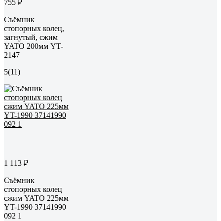
755 ₽
Съёмник
стопорных колец,
загнутый, сжим
YATO 200мм YT-
2147
5
(11)
1 113 ₽
Съёмник
стопорных колец
сжим YATO 225мм
YT-1990 37141990
092 1