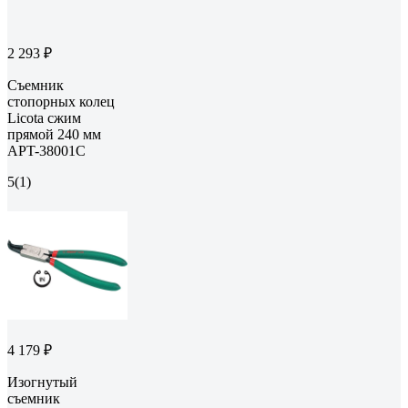
2 293 ₽
Съемник
стопорных колец
Licota сжим
прямой 240 мм
APT-38001C
5
(1)
4 179 ₽
Изогнутый
съемник