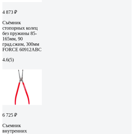
4 873 ₽
Съёмник
стопорных колец
без пружины 85-
165мм, 90
град.сжим, 300мм
FORCE 60912ABC
4.6
(5)
6 725 ₽
Съемник
внутренних