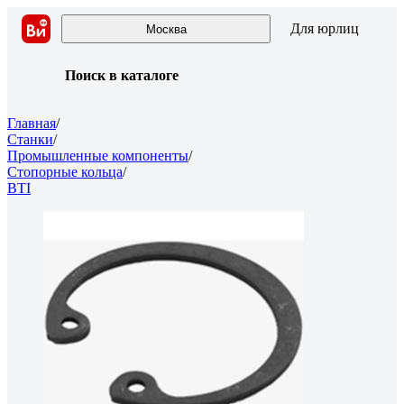
Для юрлиц
Москва
Поиск в каталоге
Главная
/
Станки
/
Промышленные компоненты
/
Стопорные кольца
/
BTI