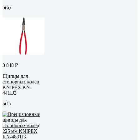
5
(6)
3 848 ₽
Щипцы для
стопорных колец
KNIPEX KN-
4411J3
5
(1)