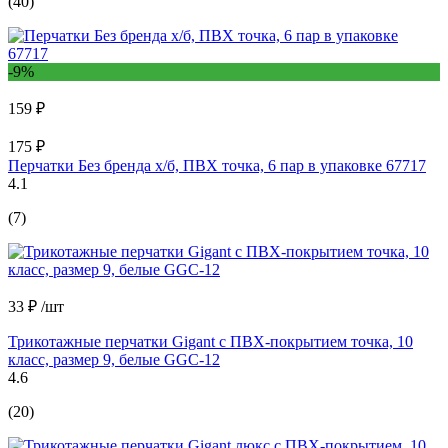
(40)
-9%
159 ₽
175 ₽
Перчатки Без бренда х/б, ПВХ точка, 6 пар в упаковке 67717
4.1
(7)
33 ₽
/шт
Трикотажные перчатки Gigant с ПВХ-покрытием точка, 10
класс, размер 9, белые GGC-12
4.6
(20)