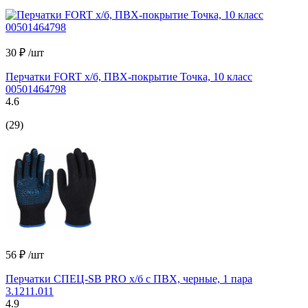
30 ₽
/шт
Перчатки FORT х/б, ПВХ-покрытие Точка, 10 класс
00501464798
4.6
(29)
56 ₽
/шт
Перчатки СПЕЦ-SB PRO х/б с ПВХ, черные, 1 пара
3.1211.011
4.9