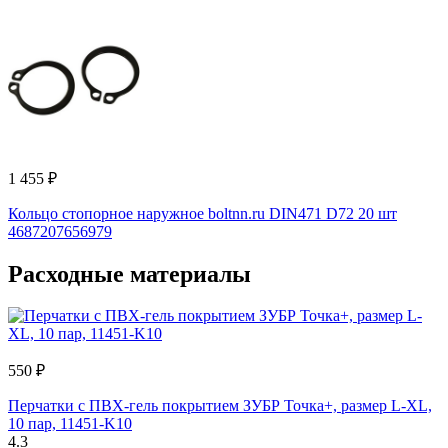
1 455 ₽
Кольцо стопорное наружное boltnn.ru DIN471 D72 20 шт
4687207656979
Расходные материалы
550 ₽
Перчатки с ПВХ-гель покрытием ЗУБР Точка+, размер L-XL,
10 пар, 11451-K10
4.3