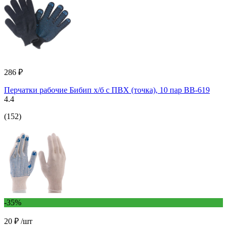
286 ₽
Перчатки рабочие Бибип х/б с ПВХ (точка), 10 пар BB-619
4.4
(152)
-35%
20 ₽
/шт