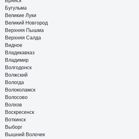
Брянск
Бугульма
Великие Луки
Великий Новгород
Верхняя Пышма
Верхняя Салда
Видное
Владикавказ
Владимир
Волгодонск
Волжский
Вологда
Волоколамск
Волосово
Волхов
Воскресенск
Воткинск
Выборг
Вышний Волочек