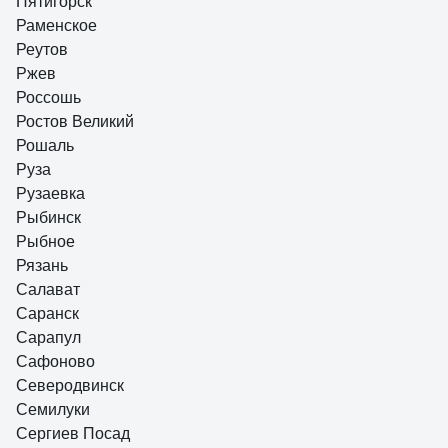
Пятигорск
Раменское
Реутов
Ржев
Россошь
Ростов Великий
Рошаль
Руза
Рузаевка
Рыбинск
Рыбное
Рязань
Салават
Саранск
Сарапул
Сафоново
Северодвинск
Семилуки
Сергиев Посад