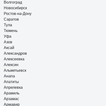
Волгоград
колец с межосевым размером 3 и примерным диаметром
Новосибирск
1 мм или чуть большим диаметром (смотри фото там есть
размеры).
Ростов-на-Дону
Саратов
Тула
Тюмень
Уфа
Азов
Аксай
Александров
Алексеевка
Алексин
Альметьевск
Анапа
Апатиты
Апрелевка
Арамиль
Арзамас
Армавир