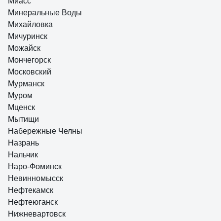
Миасс
Минеральные Воды
Михайловка
Мичуринск
Можайск
Мончегорск
Московский
Мурманск
Муром
Мценск
Мытищи
Набережные Челны
Назрань
Нальчик
Наро-Фоминск
Невинномысск
Нефтекамск
Нефтеюганск
Нижневартовск