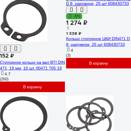
-5%
1 274 ₽
1 338 ₽
Кольцо стопорное ЦКИ DIN471 D
8, наружное, 25 шт 608430733
4
152 ₽
(3)
Стопорное кольцо на вал BTI DIN
В корзину
471, 19 мм, 10 шт. 00471 705 19
4.7
(260)
В корзину