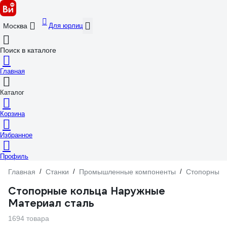
Для юрлиц
Москва
Поиск в каталоге
Главная
Каталог
Корзина
Избранное
Профиль
Главная
/
Станки
/
Промышленные компоненты
/
Стопорные 
Стопорные кольца Наружные
Материал сталь
1694 товара