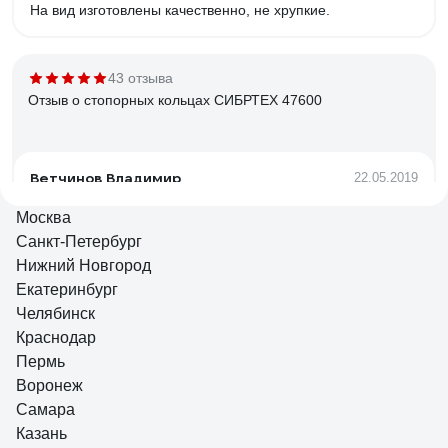
На вид изготовлены качественно, не хрупкие.
43 отзыва
Отзыв о стопорных кольцах СИБРТЕХ 47600
Ветчинов Владимир
22.05.2019
Много колец. Высокого качества коробка. Недорого
Москва
Санкт-Петербург
Нижний Новгород
16 отзывов
Екатеринбург
Отзыв о кольце BTI DIN 471
Челябинск
Краснодар
Пермь
Артем
05.12.2025
Воронеж
Хорошее пружинистое стопорное колцо.Толщина 0.8, в
Самара
сжатом состоянии 7,3 при посадке на вал - точно 8. Для
Казань
установки желательно использовать спецщипцы для