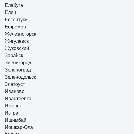
Елабуга
Елец
Ессентуки
Ефремов
Железногорск
Жигулевск
Жуковский
Зарайск
Звенигород
Зеленоград
Зеленодольск
Златоуст
Иваново
Ивантеевка
Ижевск
Истра
Ишимбай
Йошкар-Ола