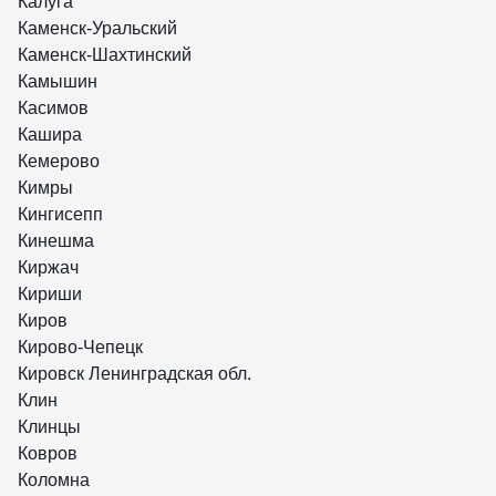
Калуга
Каменск-Уральский
Каменск-Шахтинский
Камышин
Касимов
Кашира
Кемерово
Кимры
Кингисепп
Кинешма
Киржач
Кириши
Киров
Кирово-Чепецк
Кировск Ленинградская обл.
Клин
Клинцы
Ковров
Коломна