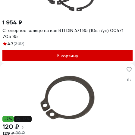
1 954 ₽
Стопорное кольцо на вал BTI DIN 471 85 (10шт/уп) 00471
705 85
4.7
(260)
В корзину
-7%
-13%
120 ₽
129 ₽
138 ₽