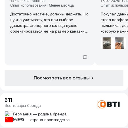
14.04.2024
г. Москва
13.02.2025
г. Со
Опыт использования: Менее месяца
Опыт использо
Достаточно жесткие, должны держать. Но
Покупал данн
нужно учитывать, что при выборе
ствол перфора
диаметра стопорного кольца нужно
пыльника , де
ориентироваться не на размер канавки в
которую нажим
штоке/валу, а именно на диаметр самого
Так как не на
рабочего вала. Так, в частности,
либо они очен
внутренний диаметр данного кольца
10шт в компле
составляет примерно 6,5мм, что
работает нор
соответствует диаметру вала, для
которого предполагается использовать
это стопорное кольцо, равному 7мм.
Будьте внимательны.
Посмотреть все отзывы
BTI
Все товары бренда
Германия — родина бренда
Китай — страна производства