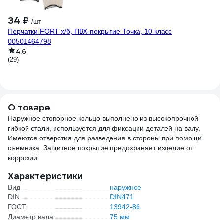
34 ₽
1
/шт
Перчатки FORT х/б, ПВХ-покрытие Точка, 10 класс
Пе
00501464798
по
4.6
(29)
(6)
О товаре
Наружное стопорное кольцо выполнено из высокопрочной
гибкой стали, используется для фиксации деталей на валу.
Имеются отверстия для разведения в стороны при помощи
съемника. Защитное покрытие предохраняет изделие от
коррозии.
Характеристики
Вид
наружное
DIN
DIN471
ГОСТ
13942-86
Диаметр вала
75 мм