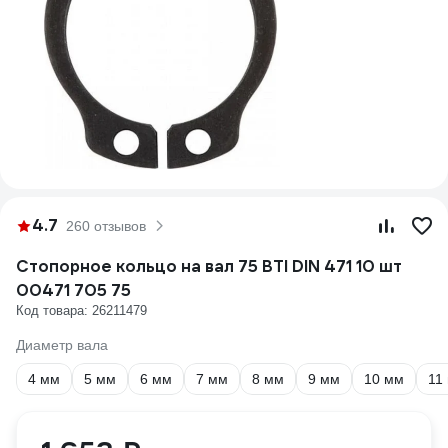
4.7
260 отзывов
Стопорное кольцо на вал 75 BTI DIN 471 10 шт
00471 705 75
Код товара: 26211479
Диаметр вала
4 мм
5 мм
6 мм
7 мм
8 мм
9 мм
10 мм
11