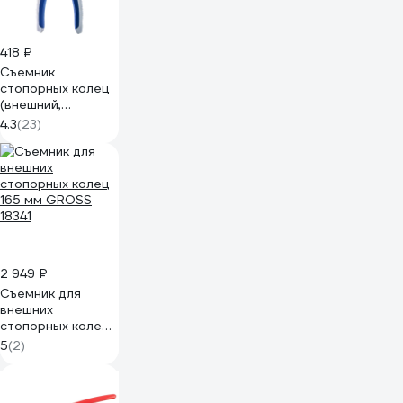
418 ₽
Съемник
стопорных колец
(внешний,
изогнутый)
4.3
(23)
КОБАЛЬТ 244-223
2 949 ₽
Съемник для
внешних
стопорных колец
165 мм GROSS
5
(2)
18341