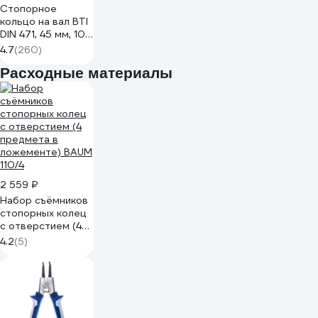
Стопорное
кольцо на вал BTI
DIN 471, 45 мм, 10
шт. 00471 705 45
4.7
(260)
Расходные материалы
2 559 ₽
Набор съёмников
стопорных колец
с отверстием (4
предмета в
4.2
(5)
ложементе) BAUM
110/4