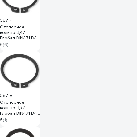
587 ₽
Стопорное
кольцо ЦКИ
Глобал DIN471 D44
наружное,
5
(6)
оксидирование, 5
шт. 7629
587 ₽
Стопорное
кольцо ЦКИ
Глобал DIN471 D42
НАРУЖНОЕ ОКС
5
(1)
10шт 60888