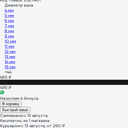
Код товара: 26211401
Диаметр вала
4 мм
5 мм
6 мм
7 мм
8 мм
9 мм
10 мм
11 мм
12 мм
13 мм
14 мм
15 мм
+44
465 ₽
-6%
495 ₽
Начислим 4 бонуса
В корзину
Быстрый заказ
Самовывоз:
c 13 августа,
бесплатно
, из 1 магазина
Курьером:
c 13 августа,
от 290 ₽