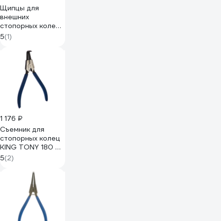
Щипцы для
внешних
стопорных колец
KNIPEX KN-
5
(1)
4631A22
1 176 ₽
Съемник для
стопорных колец
KING TONY 180 мм
загнутые,
5
(2)
разжатие 68SB-
07