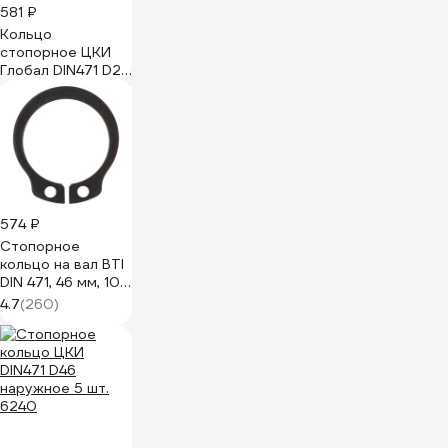
581 ₽
Кольцо
стопорное ЦКИ
Глобал DIN471 D27
наружное 10шт
608730733
574 ₽
Стопорное
кольцо на вал BTI
DIN 471, 46 мм, 10
шт. 00471 705 46
4.7
(260)