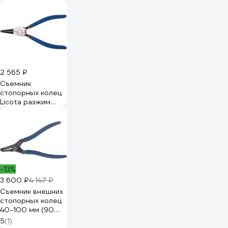
90 гр. наружн.
DCBA1307
2 565 ₽
Съемник
стопорных колец
Licota разжим
прямой 240 мм
APT-38003C
-13%
3 600 ₽
4 147 ₽
Съемник внешних
стопорных колец
40-100 мм (90
градусов)
5
(1)