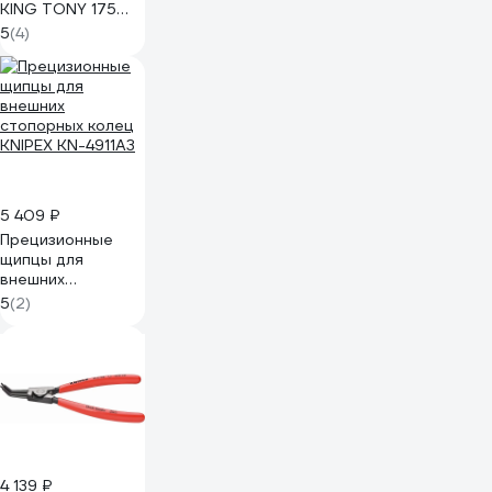
KING TONY 175
мм, прямые,
5
(4)
разжатие 65SS-
07
5 409 ₽
Прецизионные
щипцы для
внешних
стопорных колец
5
(2)
KNIPEX KN-4911A3
4 139 ₽