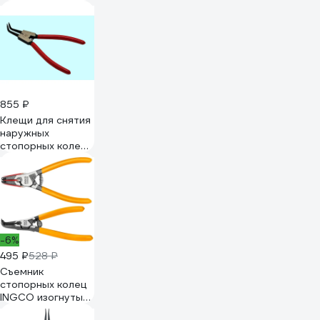
855 ₽
Клещи для снятия
наружных
стопорных колец
TLX JS91002-7
180 мм, изогнутые,
с дек. руч. 66587
-6%
495 ₽
528 ₽
Съемник
стопорных колец
INGCO изогнутый
180 мм