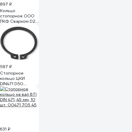
897 ₽
Кольцо
стопорное ООО
ПКФ Сварком D20
DIN471 (вал) нерж
(уп/5шт.) Крепеж
k00016260
587 ₽
Стопорное
кольцо ЦКИ
DIN471 D50
наружное 5 шт.
6178
631 ₽