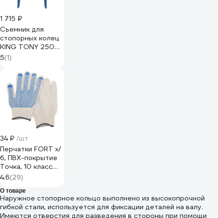
1 715 ₽
Съемник для
стопорных колец
KING TONY 250
мм прямые,
5
(1)
разжатие 68SS-10
34 ₽
/шт
Перчатки FORT х/
б, ПВХ-покрытие
Точка, 10 класс
00501464798
4.6
(29)
О товаре
Наружное стопорное кольцо выполнено из высокопрочной
гибкой стали, используется для фиксации деталей на валу.
Имеются отверстия для разведения в стороны при помощи