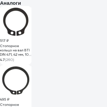
Аналоги
517 ₽
Стопорное
кольцо на вал BTI
DIN 471, 42 мм, 10
шт. 00471 705 42
4.7
(260)
495 ₽
Стопорное