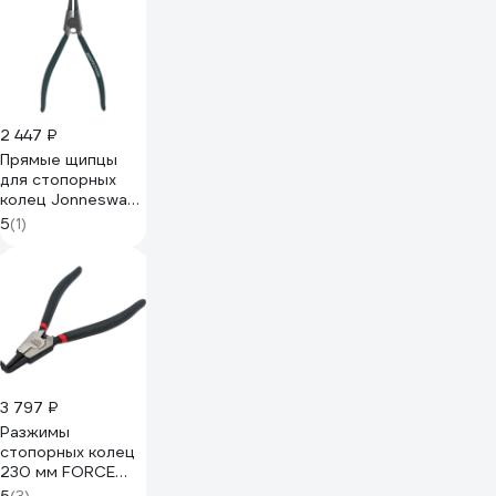
HCCP261802
2 447 ₽
Прямые щипцы
для стопорных
колец Jonnesway
AG010009
5
(1)
3 797 ₽
Разжимы
стопорных колец
230 мм FORCE
60909ABO