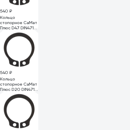
540 ₽
Кольцо
стопорное СаМат
Плюс D47 DIN471
(вал) (5 шт) KRP-
8931
540 ₽
Кольцо
стопорное СаМат
Плюс D20 DIN471
(вал) нерж (2 шт)
KRP-9043