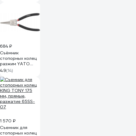
NORGAU
071502030
684 ₽
Съёмник
стопорных колец
разжим YATO
200мм YT-2144
4.9
(14)
1 570 ₽
Съемник для
стопорных колец