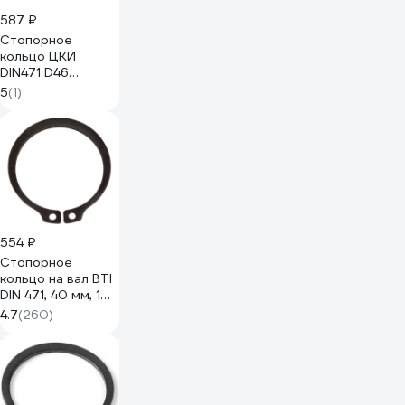
587 ₽
Стопорное
кольцо ЦКИ
DIN471 D46
наружное 5 шт.
5
(1)
6240
554 ₽
Стопорное
кольцо на вал BTI
DIN 471, 40 мм, 10
шт. 00471 705 40
4.7
(260)