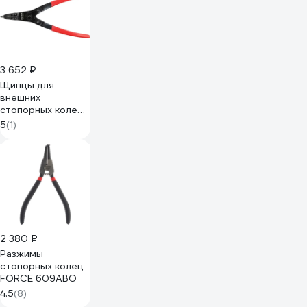
3 652 ₽
Щипцы для
внешних
стопорных колец
Licota без ушка 2
5
(1)
в 1 355 мм ATA-
0308
2 380 ₽
Разжимы
стопорных колец
FORCE 609ABO
4.5
(8)