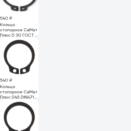
540 ₽
Кольцо
стопорное СаМат
Плюс D 30 ГОСТ
13942 (вал) (10 шт)
KRP-8830
540 ₽
Кольцо
стопорное СаМат
Плюс D45 DIN471
(вал) (5 шт) KRP-
8847