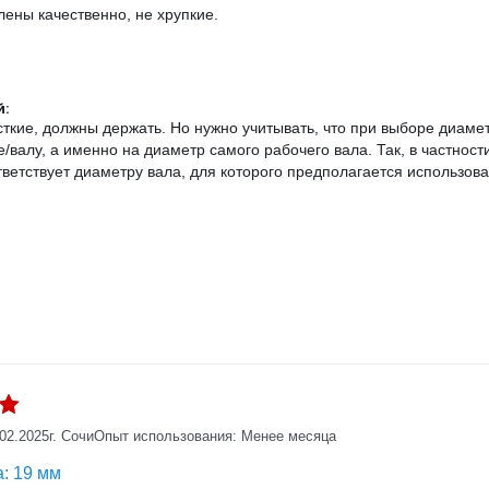
лены качественно, не хрупкие.
:
сткие, должны держать. Но нужно учитывать, что при выборе диаме
е/валу, а именно на диаметр самого рабочего вала. Так, в частнос
тветствует диаметру вала, для которого предполагается использов
.02.2025
г. Сочи
Опыт использования: Менее месяца
: 19 мм