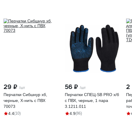
29 ₽
56 ₽
2
/шт
/шт
Перчатки Сибшнур хб,
Перчатки СПЕЦ-SB PRO х/б
Пе
черные, Х-нить с ПВХ
с ПВХ, черные, 1 пара
ра
70073
3.1211.011
точ
(у
4.4
(10)
4.9
(86)
TD