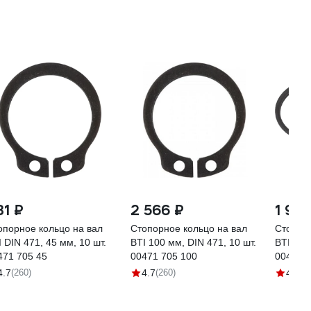
31 ₽
2 566 ₽
1 95
опорное кольцо на вал
Стопорное кольцо на вал
Стопорн
 DIN 471, 45 мм, 10 шт.
BTI 100 мм, DIN 471, 10 шт.
BTI DIN
471 705 45
00471 705 100
00471 7
4.7
(260)
4.7
(260)
4.7
(2