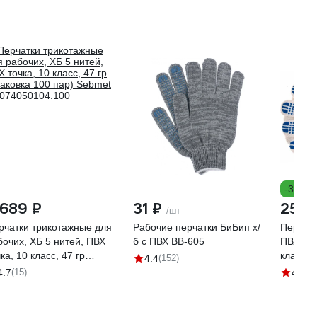
-36%
 689 ₽
31 ₽
25 ₽
/шт
рчатки трикотажные для
Рабочие перчатки БиБип х/
Перчатк
бочих, ХБ 5 нитей, ПВХ
б с ПВХ BB-605
ПВХ-пок
ка, 10 класс, 47 гр
класс, 
4.4
(152)
паковка 100 пар) Sebmet
4.7
(15)
4.6
(3
074050104.100