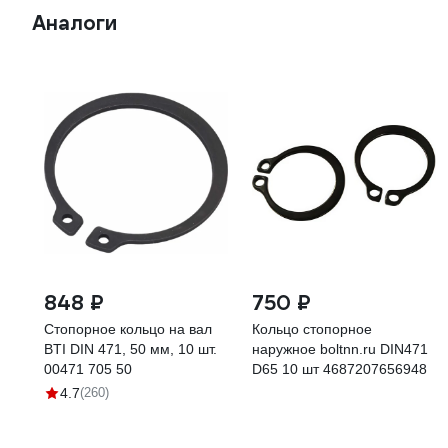
Аналоги
848 ₽
750 ₽
Стопорное кольцо на вал
Кольцо стопорное
BTI DIN 471, 50 мм, 10 шт.
наружное boltnn.ru DIN471
00471 705 50
D65 10 шт 4687207656948
4.7
(260)