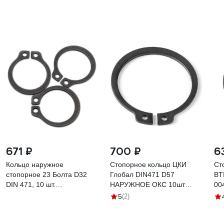
671 ₽
700 ₽
6
Кольцо наружное
Стопорное кольцо ЦКИ
Ст
стопорное 23 Болта D32
Глобал DIN471 D57
BTI
DIN 471, 10 шт.
НАРУЖНОЕ ОКС 10шт
00
2000000026824ф10
60898
5
(2)