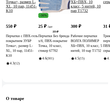
-36%
550 ₽
25 ₽
300 ₽
31
/шт
39 ₽
Перчатки с ПВХ-гель
Перчатки Без бренда
Рабочие перчатки
Три
покрытием ЗУБР
х/б, ПВХ-покрытие
ВОЛГА ПОЛИМЕР
перч
Точка+, размер L-
Точка, 10 класс,
ХБ+ПВХ, 10 класс, 5
ПВХ
XL, 10 пар, 11451-
стикер 67702
нитей, 10 пар Т1732
сер
K10
4.6
(301)
4.5
(15)
4.
4.3
(12)
О товаре