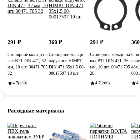
291 ₽
360 ₽
291 ₽
360
Стопорное кольцо на
Стопорное кольцо
Стопорное кольцо на
Стоп
вал BTI DIN 471, 32
наружное HIMPT
вал BTI DIN 471, 26
нар
мм, 10 шт. 00471 705
DIN 471 35х1,5 00-
мм, 10 шт. 00471 705
48х1
32
00017597 10 шт
26
0001
4.7
(260)
4.7
(260)
4.
Расходные материалы