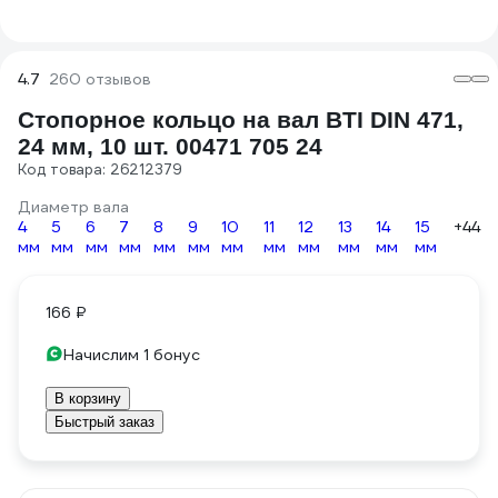
4.7
260 отзывов
Стопорное кольцо на вал BTI DIN 471,
24 мм, 10 шт. 00471 705 24
Код товара: 26212379
Диаметр вала
4
5
6
7
8
9
10
11
12
13
14
15
+44
мм
мм
мм
мм
мм
мм
мм
мм
мм
мм
мм
мм
166 ₽
Начислим 1 бонус
В корзину
Быстрый заказ