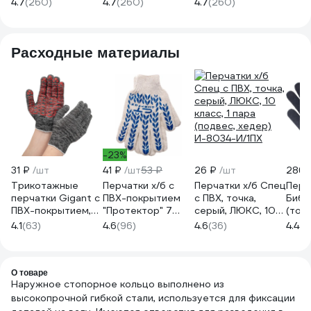
4.7
(260)
4.7
(260)
4.7
(260)
200
Расходные материалы
-23%
31 ₽
/шт
41 ₽
/шт
53 ₽
26 ₽
/шт
286 
Трикотажные
Перчатки х/б с
Перчатки х/б Спец
Перч
перчатки Gigant с
ПВХ-покрытием
с ПВХ, точка,
Биби
ПВХ-покрытием,
"Протектор" 7
серый, ЛЮКС, 10
(точк
серые GGC-13
класс СИБРТЕХ
класс, 1 пара
619
4.1
(63)
4.6
(96)
4.6
(36)
4.4
(1
Россия 67704
(подвес, хедер)
И-8034-И/1ПХ
О товаре
Наружное стопорное кольцо выполнено из
высокопрочной гибкой стали, используется для фиксации