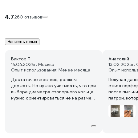
4.7
260 отзывов
Написать отзыв
Виктор П.
Анатолий
14.04.2024
г. Москва
13.02.2025
г.
Опыт использования: Менее месяца
Опыт исполь
Достаточно жесткие, должны
Покупал данн
держать. Но нужно учитывать, что при
ствол перфор
выборе диаметра стопорного кольца
после пыльни
нужно ориентироваться не на размер
патрон, кото
канавки в штоке/валу, а именно на
сменить бур.
диаметр самого рабочего вала. Так, в
родных колец
частности, внутренний диаметр
дорогие. Эти
данного кольца составляет примерно
комплекте. П
6,5мм, что соответствует диаметру
нормально. Р
вала, для которого предполагается