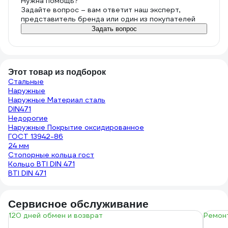
Нужна помощь?
Задайте вопрос – вам ответит наш эксперт,
представитель бренда или один из покупателей
Задать вопрос
Этот товар из подборок
Стальные
Наружные
Наружные Материал сталь
DIN471
Недорогие
Наружные Покрытие оксидированное
ГОСТ 13942-86
24 мм
Стопорные кольца гост
Кольцо BTI DIN 471
BTI DIN 471
Сервисное обслуживание
120 дней обмен и возврат
Ремонт