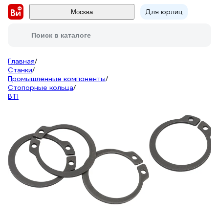
Для юрлиц
Москва
Поиск в каталоге
Главная
/
Станки
/
Промышленные компоненты
/
Стопорные кольца
/
BTI