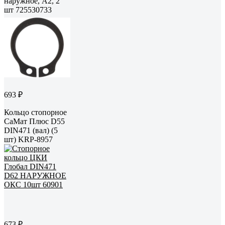
наружное, A2, 2
шт 725530733
693 ₽
Кольцо стопорное
СаМат Плюс D55
DIN471 (вал) (5
шт) KRP-8957
673 ₽