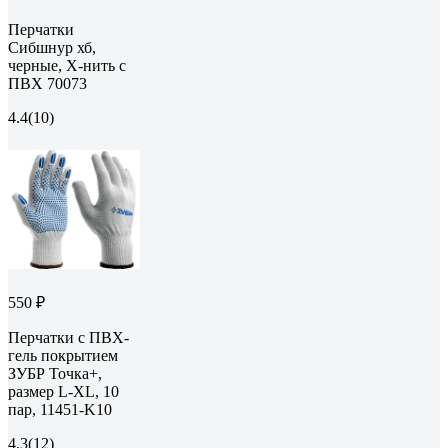
Перчатки
Сибшнур хб,
черные, Х-нить с
ПВХ 70073
4.4
(10)
550 ₽
Перчатки с ПВХ-
гель покрытием
ЗУБР Точка+,
размер L-XL, 10
пар, 11451-K10
4.3
(12)