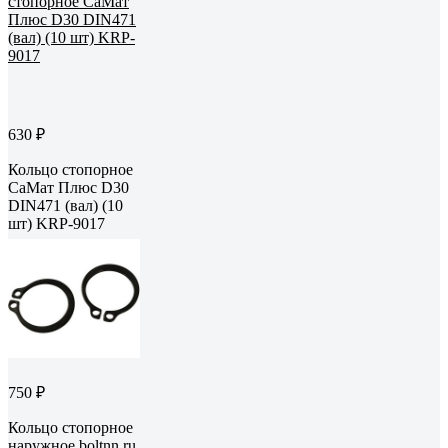
630 ₽
Кольцо стопорное
СаМат Плюс D30
DIN471 (вал) (10
шт) KRP-9017
750 ₽
Кольцо стопорное
наружное boltnn.ru