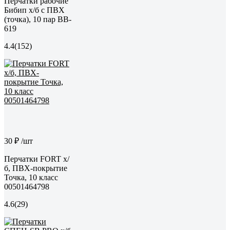
Перчатки рабочие
Бибип х/б с ПВХ
(точка), 10 пар BB-
619
4.4
(152)
30 ₽
/шт
Перчатки FORT х/
б, ПВХ-покрытие
Точка, 10 класс
00501464798
4.6
(29)