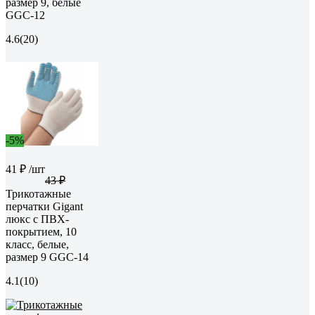
размер 9, белые
GGC-12
4.6
(20)
-5%
41 ₽
/шт
43 ₽
Трикотажные
перчатки Gigant
люкс с ПВХ-
покрытием, 10
класс, белые,
размер 9 GGC-14
4.1
(10)