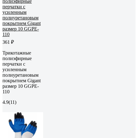
361 ₽
Трикотажные
полиэфирные
перчатки с
усиленным
полиуретановым
покрытием Gigant
размер 10 GGPE-
110
4.9
(11)