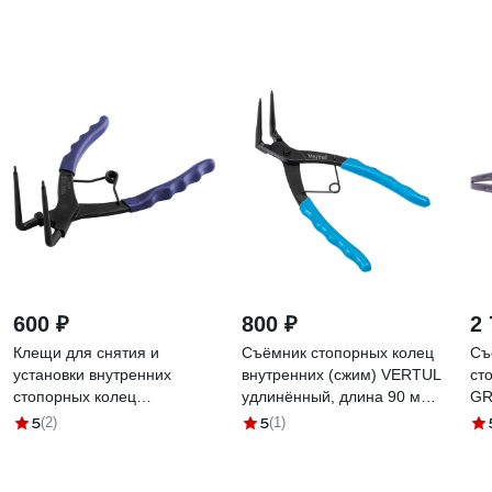
600 ₽
800 ₽
2 
Клещи для снятия и
Съёмник стопорных колец
Съ
установки внутренних
внутренних (сжим) VERTUL
ст
стопорных колец
удлинённый, длина 90 мм
GR
YATAFORCE YF-
VR50412
5
5
(2)
(1)
9U0102(58787)