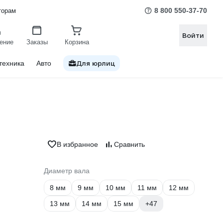
8 800 550-37-70
торам
Войти
ение
Заказы
Корзина
Для юрлиц
техника
Авто
В избранное
Сравнить
Диаметр вала
8 мм
9 мм
10 мм
11 мм
12 мм
13 мм
14 мм
15 мм
+47