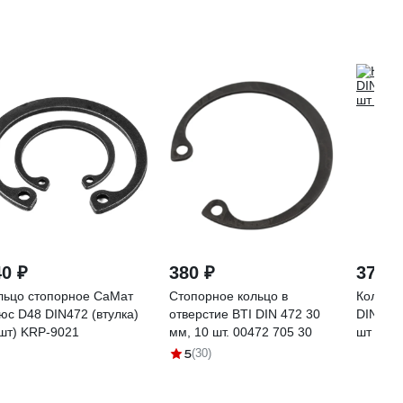
40 ₽
380 ₽
371 ₽
льцо стопорное СаМат
Стопорное кольцо в
Кольцо
юс D48 DIN472 (втулка)
отверстие BTI DIN 472 30
DIN472 
 шт) KRP-9021
мм, 10 шт. 00472 705 30
шт 610
5
(30)