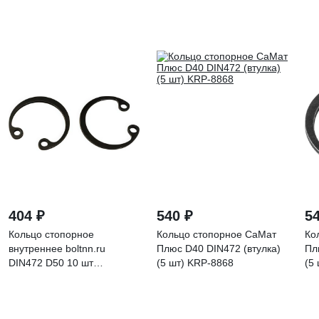
404 ₽
540 ₽
5
Кольцо стопорное
Кольцо стопорное СаМат
Ко
внутреннее boltnn.ru
Плюс D40 DIN472 (втулка)
Пл
DIN472 D50 10 шт
(5 шт) KRP-8868
(5
4687207655958