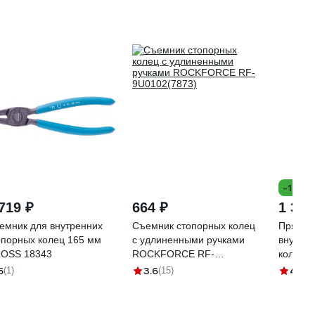
-16%
719 ₽
664 ₽
1 385
емник для внутренних
Съемник стопорных колец
Прямой
опорных колец 165 мм
с удлиненными ручками
внутре
OSS 18343
ROCKFORCE RF-
колец 
9U0102(7873)
Berger
5
3.6
4.7
(1)
(15)
(1