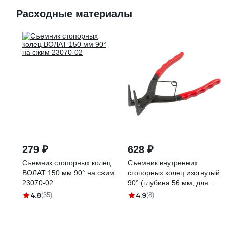
Расходные материалы
279 ₽
628 ₽
Съемник стопорных колец
Съемник внутренних
ВОЛАТ 150 мм 90° на сжим
стопорных колец изогнутый
23070-02
90° (глубина 56 мм, для
суппортов) в блистере
4.8
4.9
(35)
(8)
Forcekraft FK-
9U0102(52487)