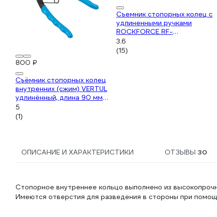
Съемник стопорных колец с
удлиненными ручками
ROCKFORCE RF-
9U0102(7873)
3.6
(15)
800 ₽
Съёмник стопорных колец
внутренних (сжим) VERTUL
удлинённый, длина 90 мм
VR50412
5
(1)
ОПИСАНИЕ И ХАРАКТЕРИСТИКИ
ОТЗЫВЫ
30
Стопорное внутреннее кольцо выполнено из высокопрочно
Имеются отверстия для разведения в стороны при помощ