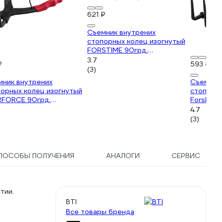
621 ₽
Съемник внутрених
стопорных колец изогнутый
FORSTIME 90грд.
(глубина-56мм, для
3.7
₽
593 ₽
суппортов), в блистере FT-
(3)
9U0102(58634)
мник внутрених
Съемник
орных колец изогнутый
стопорны
RFORCE 90грд.
Forsland
бина-56мм, для
(глубина
4.7
ортов), в блистере EF-
суппорто
(3)
102(58636)
Forsland
ПОСОБЫ ПОЛУЧЕНИЯ
АНАЛОГИ
СЕРВИС
тии.
BTI
Все товары бренда