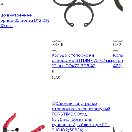
 ₽
ьцо внутреннее
орное 23 Болта D12 DIN
 10 шт.
0000357775ф10
737 ₽
672 ₽
Кольцо стопорное в
Кольцо 
отверстие BTI DIN 472 42 мм,
стопорно
10 шт. 00472 705 42
472, 10 ш
200000
5
(30)