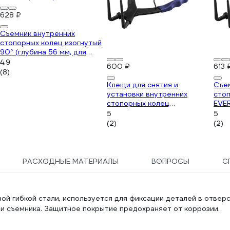
628 ₽
Съемник внутренних
стопорных колец изогнутый
90° (глубина 56 мм, для
суппортов) в блистере
4.9
600 ₽
613 
Forcekraft FK-
(8)
9U0102(52487)
Клещи для снятия и
Съе
установки внутренних
стоп
стопорных колец
EVE
YATAFORCE YF-
(глу
5
5
9U0102(58787)
супп
(2)
(2)
9U0
РАСХОДНЫЕ МАТЕРИАЛЫ
ВОПРОСЫ
С
й гибкой стали, используется для фиксации деталей в отверс
и съемника. Защитное покрытие предохраняет от коррозии.