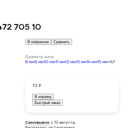
472 705 10
В избранное
Сравнить
Диаметр вала
8 мм
9 мм
10 мм
11 мм
12 мм
13 мм
14 мм
15 мм
+47
72 ₽
В корзину
Быстрый заказ
Самовывоз:
c 13 августа,
бесплатно
, из 1 магазина