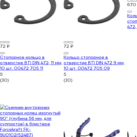
670
Кол
стоп
472,
200
72 ₽
72 ₽
Стопорное кольцо в
Кольцо стопорное в
отверстие BTI DIN 472, 11 мм,
отверстие BTI DIN 472 9 мм,
10 шт. 00472 705 11
10 шт. 00472 705 09
5
5
(30)
(30)