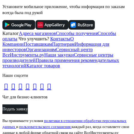
Установите мобильное приложение, чтобы информация по заказам
всегда была под рукой
Каталог
Адреса магазинов
Способы получения
Способы
оплаты
Что улучшить?
Контакты
О
Компании
Поставщикам
Партнерам
Информация для
инвесторов
Организациям
Сервисный центр
ВсеИнструменты.ру
Наши закупки
Сервисные центры
производителей
Правила применения рекомендательных
технологий
Каталог товаров
Наши соцсети
Чат для бизнес-клиентов
Подать заявку
Вы принимаете условия
политики в отношении обработки персональных
данных
и
пользовательского соглашения
каждый раз, когда оставляете свои
данные в любой форме обратной связи на сайте ВсеИнструменты.ру