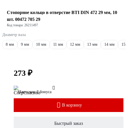
Стопорное кольцо в отверстие BTI DIN 472 29 мм, 10
шт. 00472 705 29
Код товара: 26211497
Диаметр вала
8 мм
9 мм
10 мм
11 мм
12 мм
13 мм
14 мм
15 
273 ₽
Начислим 2 бонуса
В корзину
Быстрый заказ