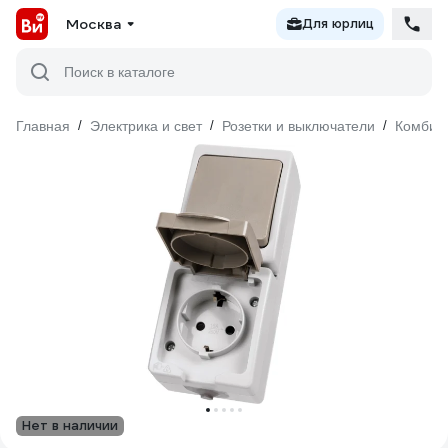
Москва
Для юрлиц
Поиск в каталоге
Главная
/
Электрика и свет
/
Розетки и выключатели
/
Комбин
Нет в наличии