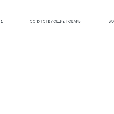
НС-1205510
Ы
СОПУТСТВУЮЩИЕ ТОВАРЫ
В
1