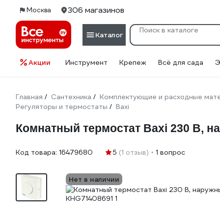
306 магазинов
Москва
Каталог
Акции
Инструмент
Крепеж
Всё для сада
Э
Главная
Сантехника
Комплектующие и расходные мате
/
/
Регуляторы и термостаты
Baxi
/
Комнатный термостат Baxi 230 В, 
Код товара:
16479680
5
(1 отзыв)
1 вопрос
Нет в наличии