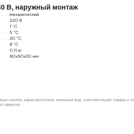
30 В, наружный монтаж
механический
220 В
1 °С
5 °С
30 °С
8 °С
0.11 кг
90х90х30 мм
лера менять характеристики, внешний вид, комплектацию товара и м
ой офертой