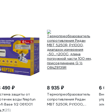
 490 ₽
8 935 ₽
6 044
стема защиты от
Термопреобразователь
Внешни
отечек воды Neptun
сопротивления Ридан
управл
ofi Base 1/2 061001
MBT 5250R, Pt1000,
электр
диапазон измерения
кровля
4.7
(25)