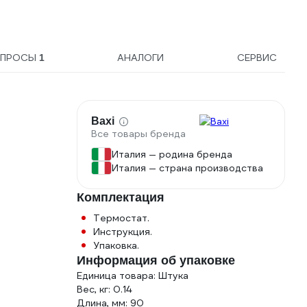
-50...+200С, длина
встрое
погружной части 100 мм,
темпе
присоединение G ½
Th-roo
084Z8139R
ОПРОСЫ
АНАЛОГИ
СЕРВИС
1
Baxi
Все товары бренда
Италия — родина бренда
Италия — страна производства
Комплектация
Термостат.
Инструкция.
Упаковка.
Информация об упаковке
Единица товара: Штука
Вес, кг: 0.14
Длина, мм: 90