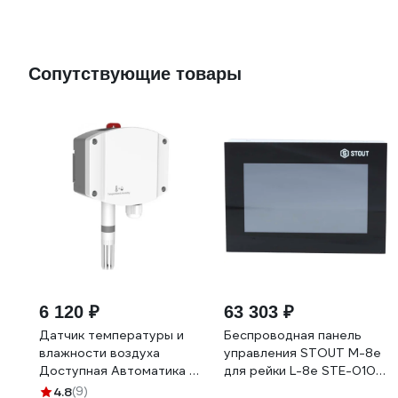
Сопутствующие товары
6 120 ₽
63 303 ₽
Датчик температуры и
Беспроводная панель
влажности воздуха
управления STOUT M-8e
Доступная Автоматика 4-
для рейки L-8e STE-0101-
20 мА TH-20-A
008013
4.8
(9)