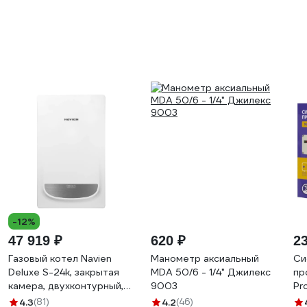
-12%
47 919 ₽
620 ₽
23
Газовый котел Navien
Манометр аксиальный
Си
Deluxe S-24k, закрытая
MDA 50/6 - 1/4" Джилекс
пр
камера, двухконтурный,
9003
Pr
24 квт, коаксиальный
4.3
(81)
4.2
(46)