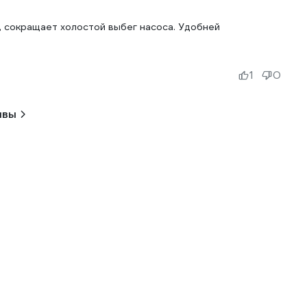
, сокращает холостой выбег насоса. Удобней
1
0
ывы