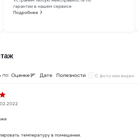
Устраним любую неисправность по
гарантии в нашем сервисе
Подробнее
нтаж
 по:
Оценке
Дате
Полезности
С фото или видео
.02.2022
аже
:
лировать температуру в помещении.