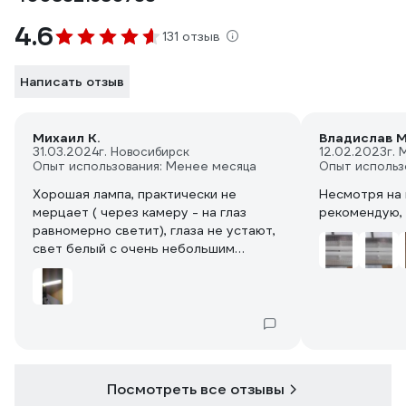
4.6
131 отзыв
Написать отзыв
Михаил К.
Владислав 
31.03.2024
г. Новосибирск
12.02.2023
г.
Опыт использования: Менее месяца
Опыт использ
Хорошая лампа, практически не
Несмотря на 
мерцает ( через камеру - на глаз
рекомендую, 
равномерно светит), глаза не устают,
свет белый с очень небольшим
уклоном в желтый. Внутри что-то
бренчит - видимо конденсатор в
цоколе, на работу не влияет.
Посмотреть все отзывы