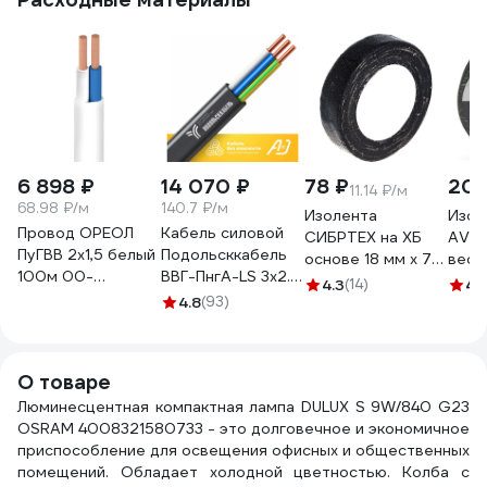
6 898 ₽
14 070 ₽
78 ₽
208
11.14 ₽/м
68.98 ₽/м
140.7 ₽/м
Изолента
Изол
Провод ОРЕОЛ
Кабель силовой
СИБРТЕХ на ХБ
AVIO
ПуГВВ 2х1,5 белый
Подольсккабель
основе 18 мм х 7
вес 1
100м 00-
ВВГ-ПнгА-LS 3х2.5
м, 80 гр. 88760
065
4.3
(14)
4.
00001517
N,PE 100м. 76061-
4.8
(93)
100
О товаре
Люминесцентная компактная лампа DULUX S 9W/840 G23
OSRAM 4008321580733 - это долговечное и экономичное
приспособление для освещения офисных и общественных
помещений. Обладает холодной цветностью. Колба с