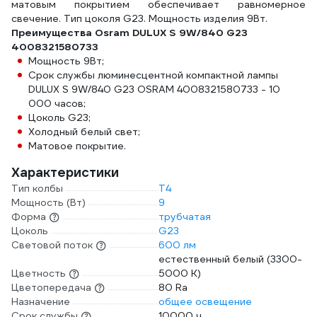
матовым покрытием обеспечивает равномерное
свечение. Тип цоколя G23. Мощность изделия 9Вт.
Преимущества Osram DULUX S 9W/840 G23
4008321580733
Мощность 9Вт;
Срок службы люминесцентной компактной лампы
DULUX S 9W/840 G23 OSRAM 4008321580733 - 10
000 часов;
Цоколь G23;
Холодный белый свет;
Матовое покрытие.
Характеристики
Тип колбы
T4
Мощность (Вт)
9
Форма
трубчатая
Цоколь
G23
Световой поток
600 лм
естественный белый (3300-
Цветность
5000 К)
Цветопередача
80 Ra
Назначение
общее освещение
Срок службы
10000 ч