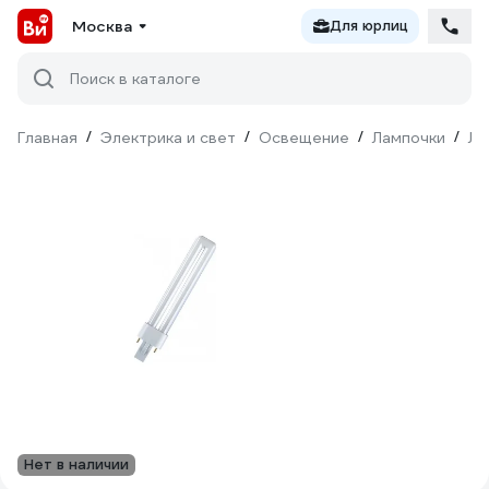
Москва
Для юрлиц
Поиск в каталоге
Главная
/
Электрика и свет
/
Освещение
/
Лампочки
/
Лю
Нет в наличии