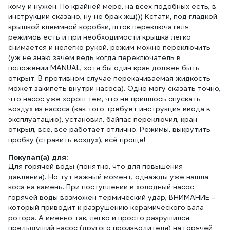
кому и нужен. По крайней мере, на всех подобных есть, в
инструкции сказано, ну не брак жш))) Кстати, под гладкой
крышкой клеммной коробки, шток переключателя
режимов есть и при необходимости крышка легко
снимается и нелегко рукой, режим можно переключить
(уж не знаю зачем ведь когда переключатель в
положении MANUAL, хотя бы один кран должен быть
открыт. В противном случае перекачиваемая жидкость
может закипеть внутри насоса). Одно могу сказать точно,
что насос уже хорош тем, что не пришлось спускать
воздух из насоса (как того требует инструкция ввода в
эксплуатацию), установил, байпас переключил, кран
открыл, всё, всё работает отлично. Режимы, выкрутить
пробку (стравить воздух), всё проще!
Покупал(а) для:
Для горячей воды (понятно, что для повышения
давления). Но тут важный момент, однажды уже нашла
коса на камень. При поступлении в холодный насос
горячей воды возможен термический удар, ВНИМАНИЕ -
который приводит к разрушению керамического вала
ротора. А именно так, легко и просто разрушился
предыдущий насос (другого производителя) на горячей