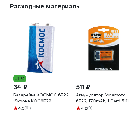
Расходные материалы
-11%
34 ₽
511 ₽
Батарейка КОСМОС 6F22
Аккумулятор Minamoto
1Sкрона KOC6F22
6F22, 170mAh, 1 Card 5111
4.5
(61)
4.2
(9)