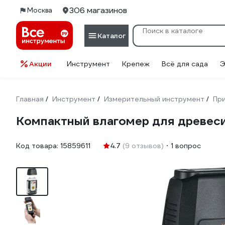
306 магазинов
Москва
Каталог
Акции
Инструмент
Крепеж
Всё для сада
Э
Главная
Инструмент
Измерительный инструмент
Пр
/
/
/
Компактный влагомер для древеси
Код товара:
15859611
4.7
(9 отзывов)
1 вопрос