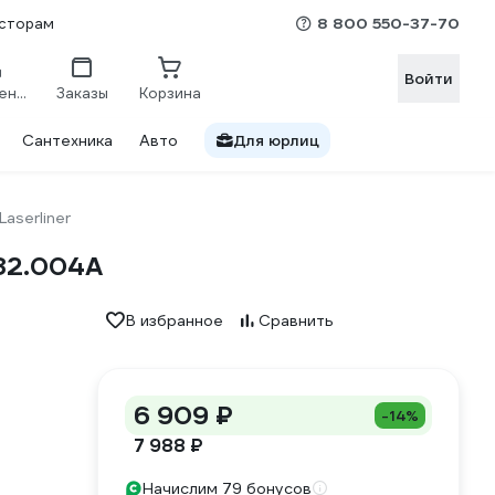
8 800 550-37-70
сторам
Войти
Сравнение
Заказы
Корзина
Сантехника
Авто
Для юрлиц
Laserliner
82.004A
В избранное
Сравнить
6 909 ₽
-14%
7 988 ₽
Начислим 79 бонусов