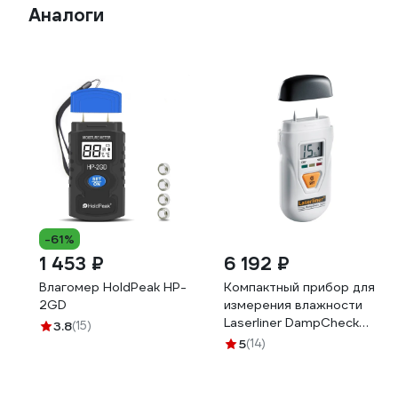
Аналоги
-61%
1 453 ₽
6 192 ₽
Влагомер HoldPeak HP-
Компактный прибор для
2GD
измерения влажности
Laserliner DampCheck
3.8
(15)
082.003A
5
(14)