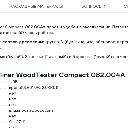
РАСХОДНЫЕ МАТЕРИАЛЫ
ВОПРОСЫ
1
С
er Compact 082.004A прост и удобен в эксплуатации. Питает
атает на 40 часов работы.
 сортов древесины
: группа А (бук, липа, ива, эбеновое дере
.
х ("сухой"), 3 желтых ("влажный") и 5 красных ("сырой") сегмен
rliner WoodTester Compact 082.004A
1х9B
крона(6LR61;6F22;6KR61)
нет
нет
нет
влажности древесины
нет
9 - 27 %
нет