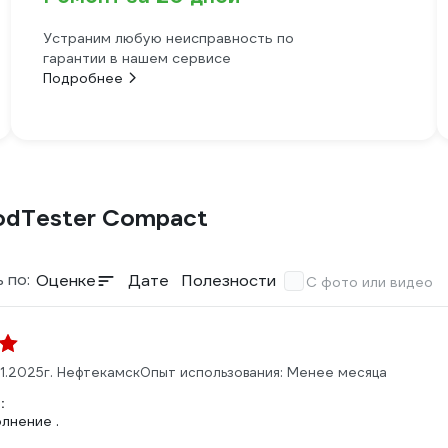
Устраним любую неисправность по
гарантии в нашем сервисе
Подробнее
odTester Compact
 по:
Оценке
Дате
Полезности
С фото или видео
.11.2025
г. Нефтекамск
Опыт использования: Менее месяца
:
лнение .