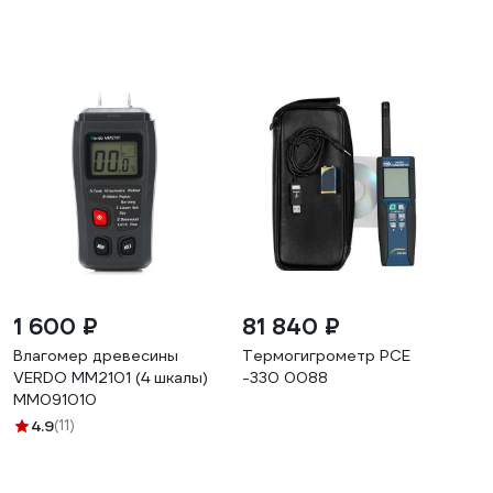
1 600 ₽
81 840 ₽
Влагомер древесины
Термогигрометр PCE
VERDO MM2101 (4 шкалы)
-330 0088
MM091010
4.9
(11)