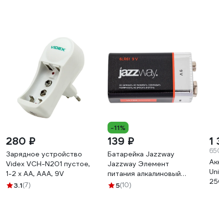
-11%
280 ₽
139 ₽
1
65
Зарядное устройство
Батарейка Jazzway
Ак
Videx VCH-N201 пустое,
Jаzzway Элемент
Un
1-2 х AA, AAA, 9V
питания алкалиновый
25
"крона" 6LR61 9В Ultra
3.1
(7)
5
(10)
46
Alkaline BL-1 5005075