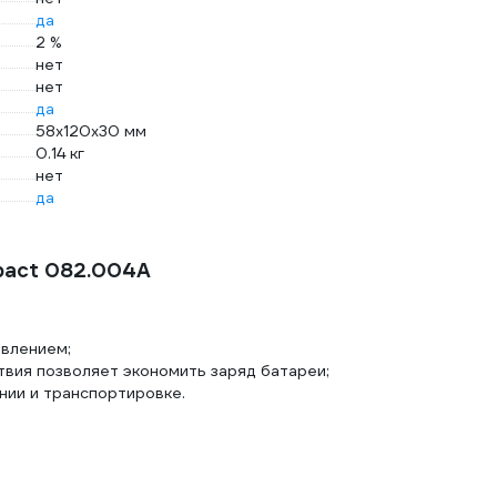
да
2 %
нет
нет
да
58х120х30 мм
0.14 кг
нет
да
pact 082.004A
влением;
вия позволяет экономить заряд батареи;
нии и транспортировке.