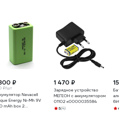
 300 ₽
1 470 ₽
151 ₽
0 ₽/шт
Зарядное устройство
Батаре
кумулятор Nevacell
МЕГЕОН с аккумулятором
алкали
ique Energy Ni-Mh 9V
01102 к0000035584
6lr61/1
0 mAh box 2
9V01B
5
(4)
4.9
(1
87207470025