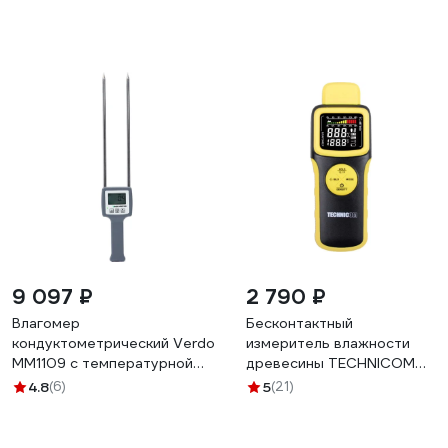
9 097 ₽
2 790 ₽
Влагомер
Бесконтактный
кондуктометрический Verdo
измеритель влажности
MM1109 с температурной
древесины TECHNICOM
компенсацией, материалы:
1х9В, влажность 0-60%,
4.8
(6)
5
(21)
древесные опилки
ЖК дисплей TC-MT600
MM081090