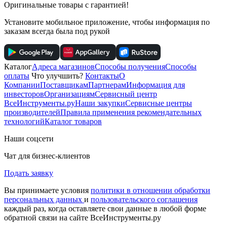
Оригинальные товары с гарантией!
Установите мобильное приложение, чтобы информация по
заказам всегда была под рукой
Каталог
Адреса магазинов
Способы получения
Способы
оплаты
Что улучшить?
Контакты
О
Компании
Поставщикам
Партнерам
Информация для
инвесторов
Организациям
Сервисный центр
ВсеИнструменты.ру
Наши закупки
Сервисные центры
производителей
Правила применения рекомендательных
технологий
Каталог товаров
Наши соцсети
Чат для бизнес-клиентов
Подать заявку
Вы принимаете условия
политики в отношении обработки
персональных данных
и
пользовательского соглашения
каждый раз, когда оставляете свои данные в любой форме
обратной связи на сайте ВсеИнструменты.ру