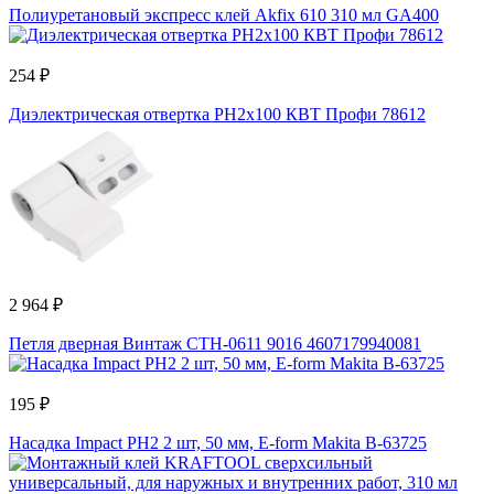
Полиуретановый экспресс клей Akfix 610 310 мл GA400
254 ₽
Диэлектрическая отвертка PH2x100 КВТ Профи 78612
2 964 ₽
Петля дверная Винтаж СТН-0611 9016 4607179940081
195 ₽
Насадка Impact PH2 2 шт, 50 мм, Е-form Makita B-63725