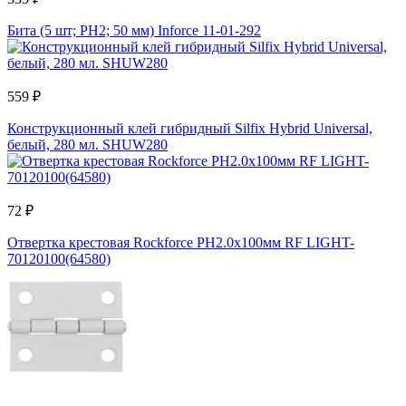
Бита (5 шт; PH2; 50 мм) Inforce 11-01-292
559 ₽
Конструкционный клей гибридный Silfix Hybrid Universal,
белый, 280 мл. SHUW280
72 ₽
Отвертка крестовая Rockforce PH2.0х100мм RF LIGHT-
70120100(64580)