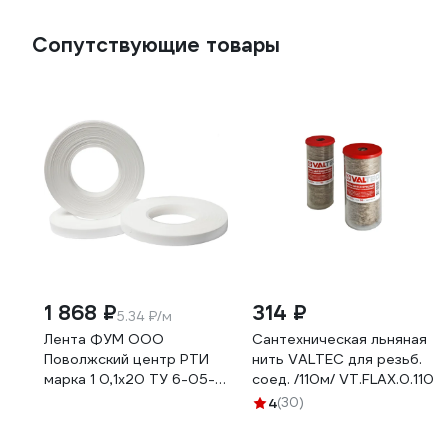
Сопутствующие товары
1 868 ₽
314 ₽
5.34 ₽/м
Лента ФУМ ООО
Сантехническая льняная
Поволжский центр РТИ
нить VALTEC для резьб.
марка 1 0,1x20 ТУ 6-05-
соед. /110м/ VT.FLAX.0.110
1388-86 4680687030185
4
(30)