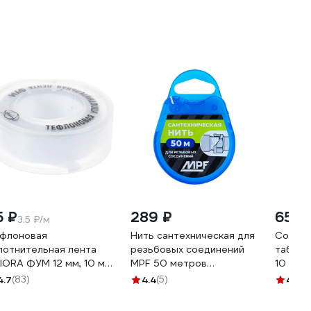
5 ₽
289 ₽
659 
3.5 ₽/м
флоновая
Нить сантехническая для
Соль у
лотнительная лента
резьбовых соединений
таблет
IORA ФУМ 12 мм, 10 м
MPF 50 метров
10 кг, 
2-117
ИС.131706.ИМ
4.7
(83)
4.4
(5)
4.7
(3