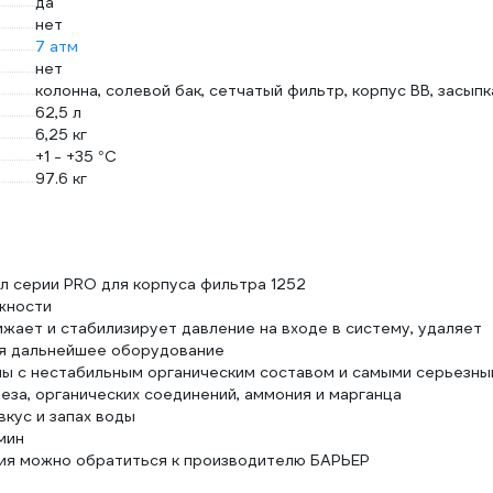
да
нет
7 атм
нет
колонна, солевой бак, сетчатый фильтр, корпус ВВ, засыпк
62,5 л
6,25 кг
+1 - +35 °С
97.6 кг
л серии PRO для корпуса фильтра 1252
жности
ает и стабилизирует давление на входе в систему, удаляет
ая дальнейшее оборудование
ы с нестабильным органическим составом и самыми серьезны
еза, органических соединений, аммония и марганца
вкус и запах воды
мин
ия можно обратиться к производителю БАРЬЕР