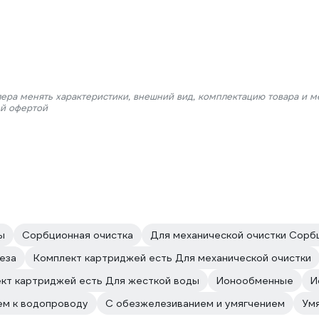
лера менять характеристики, внешний вид, комплектацию товара и м
ой офертой
ы
Сорбционная очистка
Для механической очистки Сорб
еза
Комплект картриджей есть Для механической очистки
кт картриджей есть Для жесткой воды
Ионообменные
И
ем к водопроводу
С обезжелезиванием и умягчением
Ум