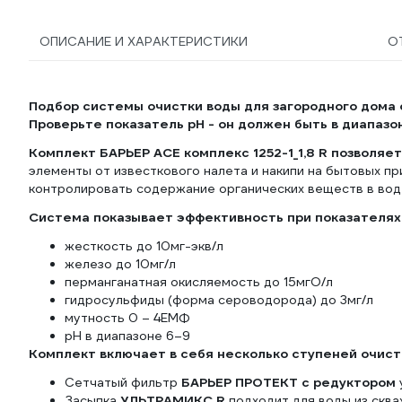
ОПИСАНИЕ И ХАРАКТЕРИСТИКИ
О
Подбор системы очистки воды для загородного дома 
Проверьте показатель pH - он должен быть в диапазон
Комплект БАРЬЕР ACE комплекс 1252-1_1,8 R позволяе
элементы от известкового налета и накипи на бытовых пр
контролировать содержание органических веществ в воде
Система показывает эффективность при показателях 
жесткость до 10мг-экв/л
железо до 10мг/л
перманганатная окисляемость до 15мгО/л
гидросульфиды (форма сероводорода) до 3мг/л
мутность 0 – 4ЕМФ
pH в диапазоне 6–9
Комплект включает в себя несколько ступеней очист
Сетчатый фильтр
БАРЬЕР ПРОТЕКТ с редуктором
Засыпка
УЛЬТРАМИКС R
подходит для воды из скв