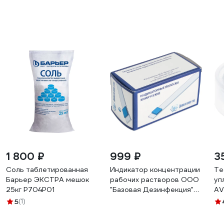
1 800 ₽
999 ₽
3
Соль таблетированная
Индикатор концентрации
Те
Барьер ЭКСТРА мешок
рабочих растворов ООО
уп
25кг Р704Р01
"Базовая Дезинфекция"
AV
Элдез-ИН, 100 штук в
30
5
(1)
упаковке ИНД27