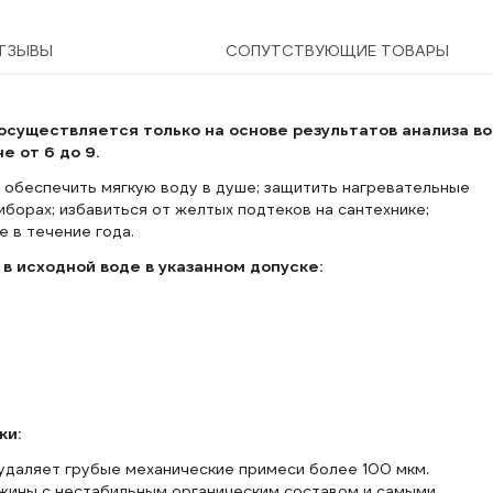
ТЗЫВЫ
СОПУТСТВУЮЩИЕ ТОВАРЫ
осуществляется только на основе результатов анализа во
е от 6 до 9.
т
обеспечить мягкую воду в душе; защитить нагревательные
иборах; избавиться от желтых подтеков на сантехнике;
 в течение года.
в исходной воде в указанном допуске:
ки:
удаляет грубые механические примеси более 100 мкм.
ажины с нестабильным органическим составом и самыми