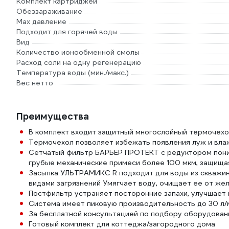
Комплект картриджей
Обеззараживание
Max давление
Подходит для горячей воды
Вид
Количество ионообменной смолы
Расход соли на одну регенерацию
Температура воды (мин./макс.)
Вес нетто
Преимущества
В комплект входит защитный многослойный термочехо
Термочехол позволяет избежать появления луж и вла
Сетчатый фильтр БАРЬЕР ПРОТЕКТ с редуктором пониж
грубые механические примеси более 100 мкм, защищ
Засыпка УЛЬТРАМИКС R подходит для воды из скважин
видами загрязнений Умягчает воду, очищает ее от жел
Постфильтр устраняет посторонние запахи, улучшает 
Система имеет пиковую производительность до 30 л/
За бесплатной консультацией по подбору оборудован
Готовый комплект для коттеджа/загородного дома