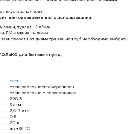
т вкус и запах воды.
одит для одновременного использования:
4 л/мин, туалет ~3 л/мин
мин, ПМ машина ~4 л/мин
в зависимости от диаметра ваших труб необходимо выбрать
ТОЛЬКО для бытовых нужд.
есть
стекловолокно+полипропилен
стекловолокно + полипропилен
220 В
3 атм
2,5-7 атм
0,6
70 л
до +35 °С