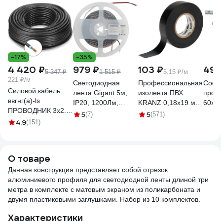
1616340772
заглушки+шурупов)
шурупов)
1616
1616340476
1616340477
-17%
-35%
4 420 ₽
979 ₽
103 ₽
495
5 347 ₽
1 515 ₽
5.15 ₽/м
221 ₽/м
Светодиодная
Профессиональная
Cоед
Силовой кабель
лента Gigant 5м,
изолента ПВХ
проф
ввгнг(a)-ls
IP20, 1200Лм,
KRANZ 0,18х19 мм,
60x6
ПРОВОДНИК 3x2.5
4000К G-HT24V-
20 м, черная KR-
5
5
(7)
(571)
мм2, 20м
4.9
(151)
10W-4000K
09-2806
OZ10264L20
О товаре
Данная конструкция представляет собой отрезок
алюминиевого профиля для светодиодной ленты длиной три
метра в комплекте с матовым экраном из поликарбоната и
двумя пластиковыми заглушками. Набор из 10 комплектов.
Характеристики