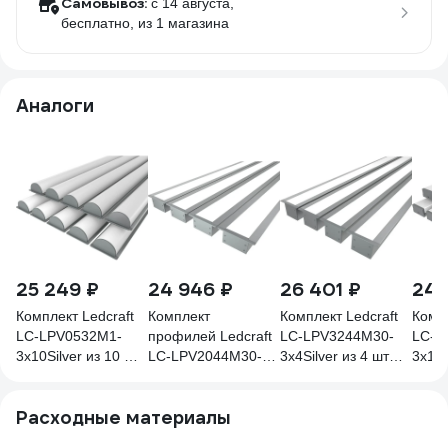
Самовывоз:
c 14 августа,
бесплатно
, из 1 магазина
Аналоги
25 249 ₽
24 946 ₽
26 401 ₽
24 
Комплект Ledcraft
Комплект
Комплект Ledcraft
Компл
LC-LPV0532M1-
профилей Ledcraft
LC-LPV3244M30-
LC-L
3x10Silver из 10 шт
LC-LPV2044M30-
3x4Silver из 4 шт
3x10S
серебро (3м
3x4Silver из 4 шт
серебро (3м
сере
профиль+3м
серебро (3м
профиль+3м
проф
Расходные материалы
рассеиватель+2
профиль+3м
рассеиватель+2
расс
заглушки)
рассеиватель+2
заглушки+комплект
заглу