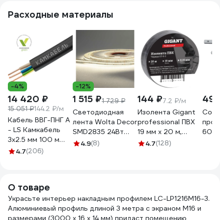
LPV1222M16-3
комплект 08-41
Расходные материалы
1627000014
-4%
-12%
14 420 ₽
1 515 ₽
144 ₽
495
1 729 ₽
7.2 ₽/м
15 051 ₽
144.2 ₽/м
Светодиодная
Изолента Gigant
Cоед
Кабель ВВГ-ПНГ А
лента Wolta Decor
professional ПВХ
проф
- LS Камкабель
SMD2835 24Вт
19 мм х 20 м,
60x6
3x2.5 мм 100 м
4000К 24В IP20
черная GT-0-3
4.9
(8)
4.7
(128)
ГОСТ
4.7
(206)
240led/m
1157К30HG00070А0100М
WLS2835-
24W/4000/24H240-
01
О товаре
Украсьте интерьер накладным профилем LC-LP1216M16-3.
Алюминиевый профиль длиной 3 метра с экраном M16 и
размерами (3000 x 16 x 14 мм) придаст помещению