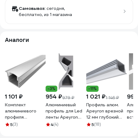
Самовывоз:
сегодня,
бесплатно
, из 1 магазина
Аналоги
-3%
-11%
1 101 ₽
954 ₽
1 021 ₽
990
979 ₽
1 146 ₽
Комплект
Алюминиевый
Профиль алюм.
Алюм
алюминиевого
профиль для Led
Apeyron врезной
проф
профиля
ленты Apeyron
12 мм глубокий
встр
LEDCRAFT с
встраиваемый,
для светодиодной
22x6
5
(3)
4
(4)
5
(18)
экраном и
23,5x9мм, 2м,
ленты, 2 м. инд.
2M
заглушками LC-
лента до 5мм,
упак. / 08-12