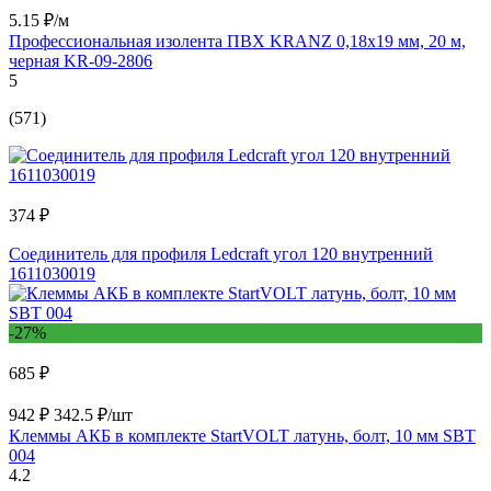
5.15 ₽/м
Профессиональная изолента ПВХ KRANZ 0,18х19 мм, 20 м,
черная KR-09-2806
5
(571)
374 ₽
Cоединитель для профиля Ledcraft угол 120 внутренний
1611030019
-27%
685 ₽
942 ₽
342.5 ₽/шт
Клеммы АКБ в комплекте StartVOLT латунь, болт, 10 мм SBT
004
4.2