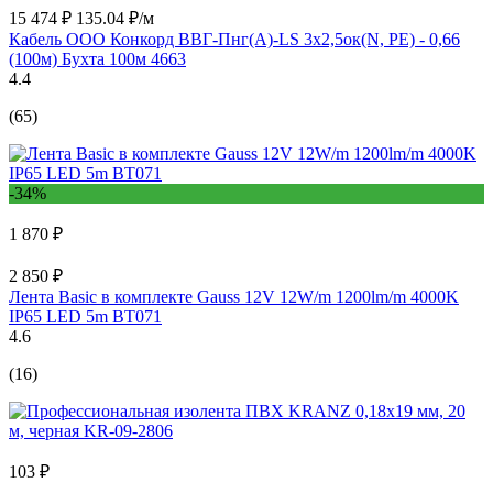
15 474 ₽
135.04 ₽/м
Кабель ООО Конкорд ВВГ-Пнг(А)-LS 3x2,5ок(N, PE) - 0,66
(100м) Бухта 100м 4663
4.4
(65)
-34%
1 870 ₽
2 850 ₽
Лента Basic в комплекте Gauss 12V 12W/m 1200lm/m 4000K
IP65 LED 5m BT071
4.6
(16)
103 ₽