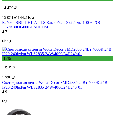
14 420 ₽
15 051 ₽
144.2 ₽/м
Кабель ВВГ-ПНГ А - LS Камкабель 3x2.5 мм 100 м ГОСТ
1157К30HG00070А0100М
4.7
(206)
-12%
1 515 ₽
1 729 ₽
Светодиодная лента Wolta Decor SMD2835 24Вт 4000К 24В
IP20 240led/m WLS2835-24W/4000/24H240-01
4.9
(8)