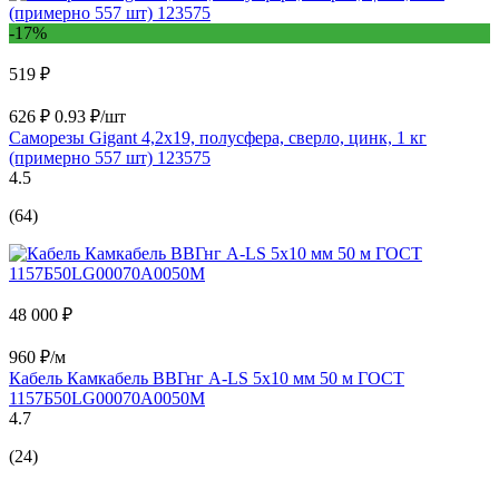
-17%
519 ₽
626 ₽
0.93 ₽/шт
Саморезы Gigant 4,2x19, полусфера, сверло, цинк, 1 кг
(примерно 557 шт) 123575
4.5
(64)
48 000 ₽
960 ₽/м
Кабель Камкабель ВВГнг А-LS 5x10 мм 50 м ГОСТ
1157Б50LG00070А0050М
4.7
(24)