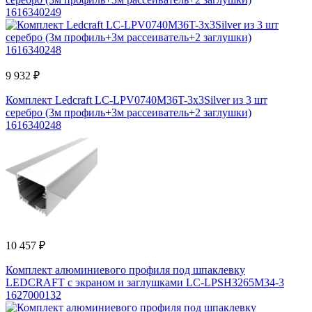
1616340249
9 932 ₽
Комплект Ledcraft LC-LPV0740M36T-3x3Silver из 3 шт
серебро (3м профиль+3м рассеиватель+2 заглушки)
1616340248
10 457 ₽
Комплект алюминиевого профиля под шпаклевку
LEDCRAFT с экраном и заглушками LC-LPSH3265M34-3
1627000132