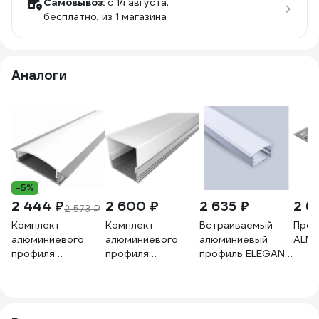
Самовывоз:
c 14 августа,
бесплатно
, из 1 магазина
Аналоги
-5%
2 444 ₽
2 600 ₽
2 635 ₽
2 6
2 573 ₽
Комплект
Комплект
Встраиваемый
Проф
алюминиевого
алюминиевого
алюминиевый
ALM-
профиля
профиля
профиль ELEGANZ
LEDCRAFT с
LEDCRAFT с
50x32 мм с
экраном и
экраном и
рассеивателем,
заглушками LC-
заглушками LC-
2м U-4204
LPV0734M28-3
LP1228M1728-3