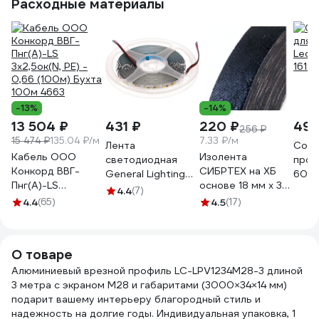
Расходные материалы
1627000096
1627000031
-13%
-14%
13 504 ₽
431 ₽
220 ₽
495
256 ₽
15 474 ₽
135.04 ₽/м
7.33 ₽/м
Лента
Cоед
Кабель ООО
Изолента
светодиодная
проф
Конкорд ВВГ-
СИБРТЕХ на ХБ
General Lighting
60x6
Пнг(А)-LS
основе 18 мм х 30
Systems GLS-
4.4
(7)
3x2,5ок(N, PE) -
м, 300 гр. 88762
4.4
(65)
2835-120-9,6-12-
4.5
(17)
0,66 (100м) Бухта
IP20-4, 5 метров,
100м 4663
9,6Вт/м, 12В, 8мм,
120диодов/м, 7Лм/
О товаре
чип, IP20, 4500К -
Алюминиевый врезной профиль LC-LPV1234M28-3 длиной
нейтральный
3 метра с экраном M28 и габаритами (3000×34×14 мм)
белый, 501210
подарит вашему интерьеру благородный стиль и
надежность на долгие годы. Индивидуальная упаковка, 1