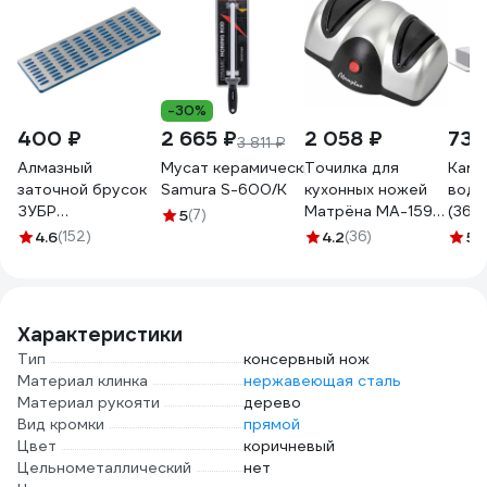
-30%
400 ₽
2 665 ₽
2 058 ₽
732
3 811 ₽
Алмазный
Мусат керамический 254 мм, белый
Точилка для
Каме
заточной брусок
Samura S-600/K
кухонных ножей
водн
ЗУБР
Матрёна MA-159
(36х1
5
(7)
Профессионал
электрическая 40
B600
4.6
(152)
4.2
(36)
5
(
крупная
Вт 00 8063
АБРА
зернистость,
008063
Р200, 50х150 мм
35715-03_z01
Характеристики
Тип
консервный нож
Материал клинка
нержавеющая сталь
Материал рукояти
дерево
Вид кромки
прямой
Цвет
коричневый
Цельнометаллический
нет