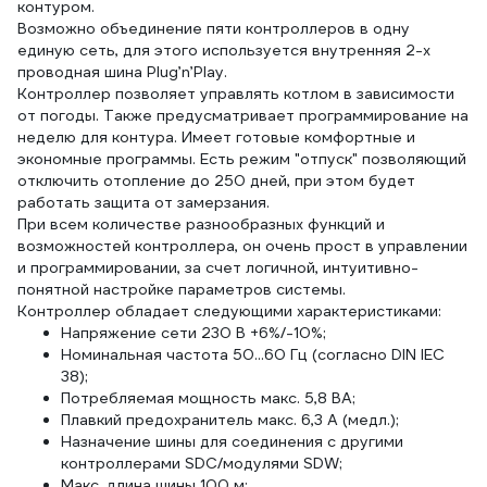
контуром.
Возможно объединение пяти контроллеров в одну
единую сеть, для этого используется внутренняя 2-х
проводная шина Plug’n’Play.
Контроллер позволяет управлять котлом в зависимости
от погоды. Также предусматривает программирование на
неделю для контура. Имеет готовые комфортные и
экономные программы. Есть режим "отпуск" позволяющий
отключить отопление до 250 дней, при этом будет
работать защита от замерзания.
При всем количестве разнообразных функций и
возможностей контроллера, он очень прост в управлении
и программировании, за счет логичной, интуитивно-
понятной настройке параметров системы.
Контроллер обладает следующими характеристиками:
Напряжение сети 230 В +6%/-10%;
Номинальная частота 50...60 Гц (согласно DIN IEC
38);
Потребляемая мощность макс. 5,8 ВА;
Плавкий предохранитель макс. 6,3 А (медл.);
Назначение шины для соединения с другими
контроллерами SDC/модулями SDW;
Макс. длина шины 100 м;