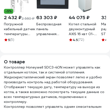
-5%
2 432 ₽
63 303 ₽
44 075 ₽
338
2 560 ₽
Погружной
Беспроводная
Котел стальной
Ман
кабельный датчик
панель
двухконтурный
ради
температуры
управления
AXIS 16 квт 01-
STOU
жидкости Завод
STOUT M-8e для
16TW-00 AXIS-01-
50 мм
5
(5)
4.5
(72)
4.
RGP 80 мм, G1/2"
рейки L-8e STE-
16TW-00
бар, 
TU-D12 PT1000
0101-008013
1010
RG008VBFNBRNIM
RG0
О товаре
Контроллер Honeywell SDC3-40N может управлять как
отдельным котлом, так и системой отопления.
Жидкокристаллический экран позволяет легко и удобно
производить контроль над работой оборудования.
Отображает текущую дату, температуру на выходе из
котла, а также возможно посмотреть текущие данные со
всех температурных датчиков, подключенных к
контроллеру.
Контроллер позволяет управлять одним смесительным