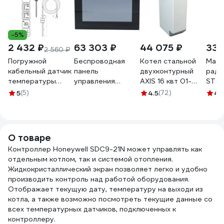
-5%
2 432 ₽
63 303 ₽
44 075 ₽
338
2 560 ₽
Погружной
Беспроводная
Котел стальной
Ман
кабельный датчик
панель
двухконтурный
ради
температуры
управления
AXIS 16 квт 01-
STOU
жидкости Завод
STOUT M-8e для
16TW-00 AXIS-01-
50 мм
5
(5)
4.5
(72)
4.
RGP 80 мм, G1/2"
рейки L-8e STE-
16TW-00
бар, 
TU-D12 PT1000
0101-008013
1010
RG008VBFNBRNIM
RG0
О товаре
Контроллер Honeywell SDC9-21N может управлять как
отдельным котлом, так и системой отопления.
Жидкокристаллический экран позволяет легко и удобно
производить контроль над работой оборудования.
Отображает текущую дату, температуру на выходи из
котла, а также возможно посмотреть текущие данные со
всех температурных датчиков, подключенных к
контроллеру.