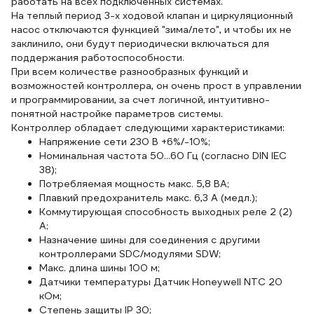
работать на всех подключенных системах.
На теплый период 3-х ходовой клапан и циркуляционный
насос отключаются функцией "зима/лето", и чтобы их не
заклинило, они будут периодически включаться для
поддержания работоспособности.
При всем количестве разнообразных функций и
возможностей контроллера, он очень прост в управлении
и программировании, за счет логичной, интуитивно-
понятной настройке параметров системы.
Контроллер обладает следующими характеристиками:
Напряжение сети 230 В +6%/-10%;
Номинальная частота 50...60 Гц (согласно DIN IEC
38);
Потребляемая мощность макс. 5,8 ВА;
Плавкий предохранитель макс. 6,3 А (медл.);
Коммутирующая способность выходных реле 2 (2)
А;
Назначение шины для соединения с другими
контроллерами SDC/модулями SDW;
Макс. длина шины 100 м;
Датчики температуры Датчик Honeywell NTC 20
кОм;
Степень защиты IP 30;