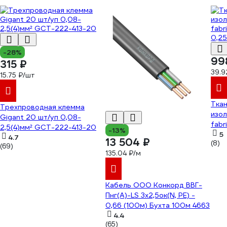
-28%
99
315 ₽
39.9
15.75 ₽/шт
Ткан
Трехпроводная клемма
изол
Gigant 20 шт/уп 0,08-
fabr
2,5(4)мм² GCT-222-413-20
-13%
0,2
5
4.7
13 504 ₽
(8)
(69)
135.04 ₽/м
Кабель ООО Конкорд ВВГ-
Пнг(А)-LS 3x2,5ок(N, PE) -
0,66 (100м) Бухта 100м 4663
4.4
(65)