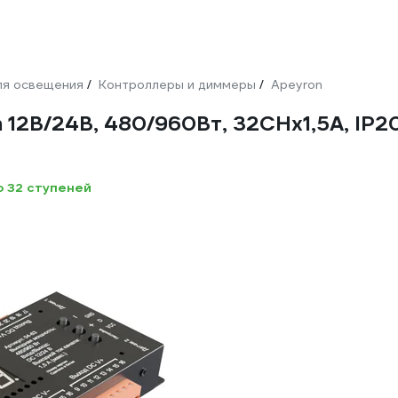
ля освещения
Контроллеры и диммеры
Apeyron
/
/
2В/24В, 480/960Вт, 32CHх1,5А, IP20, 
о 32 ступеней