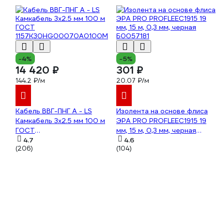
-4%
-5%
14 420 ₽
301 ₽
144.2 ₽/м
20.07 ₽/м
Кабель ВВГ-ПНГ А - LS
Изолента на основе флиса
Камкабель 3x2.5 мм 100 м
ЭРА PRO PROFLEEC1915 19
ГОСТ
мм, 15 м, 0,3 мм, черная
1157К30HG00070А0100М
4.7
Б0057181
4.6
(206)
(104)