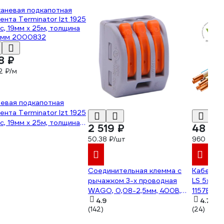
8 ₽
2 ₽/м
евая подкапотная
ента Terminator Izt 1925
ic, 19мм х 25м, толщина
2 519 ₽
48 00
5мм 2000832
50.38 ₽/шт
960 ₽/м
Соединительная клемма с
Кабель К
рычажком 3-х проводная
LS 5x10 
WAGO, 0,08-2,5мм, 400В,
1157Б5
32А, без пасты, 50 шт. 2651
4.9
4.7
(142)
(24)
102651 ЦБ-00015780