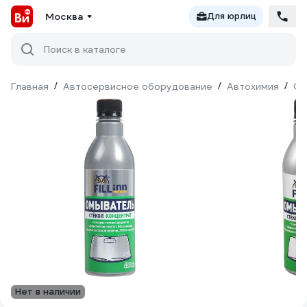
Москва
Для юрлиц
Поиск в каталоге
Главная
/
Автосервисное оборудование
/
Автохимия
/
Оч
Нет в наличии