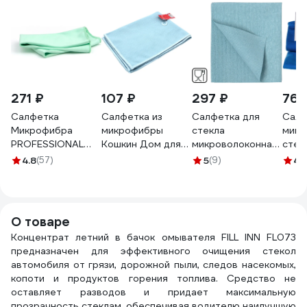
271 ₽
107 ₽
297 ₽
76 
Салфетка
Салфетка из
Салфетка для
Салф
Микрофибра
микрофибры
стекла
микр
PROFESSIONAL
Кошкин Дом для
микроволоконная
стек
для стекол и
стекол и зеркал
ПУ HQ profiline
CM-0
4.8
(57)
5
(9)
4.
зеркал PATERRA
30x40 см 210 г/м2
35х40 см синяя
2801
35 х 35 см в
4 цвета 30-08-
73612
картонной
022
упаковке 406-011
О товаре
Концентрат летний в бачок омывателя FILL INN FL073
предназначен для эффективного очищения стекол
автомобиля от грязи, дорожной пыли, следов насекомых,
копоти и продуктов горения топлива. Средство не
оставляет разводов и придает максимальную
прозрачность стеклам, обеспечивая водителю наилучшую