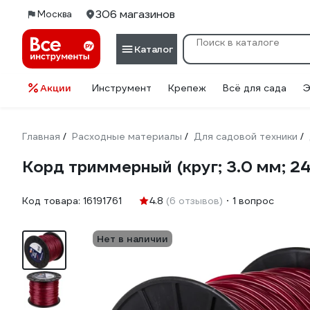
306 магазинов
Москва
Каталог
Акции
Инструмент
Крепеж
Всё для сада
Э
Главная
Расходные материалы
Для садовой техники
/
/
/
Корд триммерный (круг; 3.0 мм; 2
Код товара:
16191761
4.8
(6 отзывов)
1 вопрос
Нет в наличии