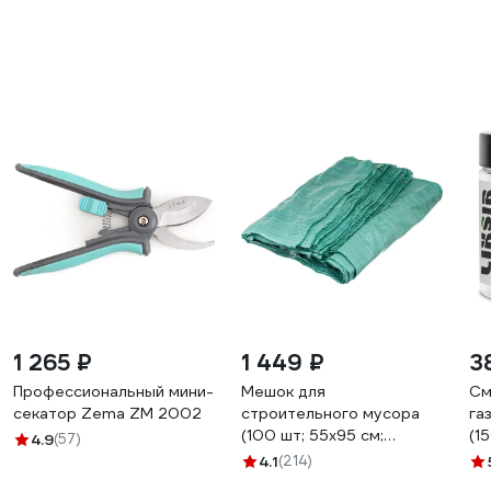
1 265 ₽
1 449 ₽
3
Профессиональный мини-
Мешок для
См
секатор Zema ZM 2002
строительного мусора
га
(100 шт; 55х95 см;
(1
4.9
(57)
зеленый) Gigant 12-004
4.1
(214)