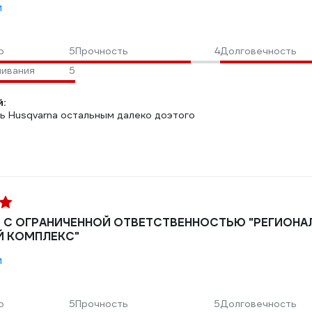
м
о
5
Прочность
4
Долговечность
шивания
5
:
ть Husqvarna остальным далеко доэтого
С ОГРАНИЧЕННОЙ ОТВЕТСТВЕННОСТЬЮ "РЕГИОНА
 КОМПЛЕКС"
м
о
5
Прочность
5
Долговечность