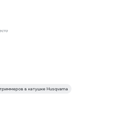
есто
 триммеров в катушке Husqvarna