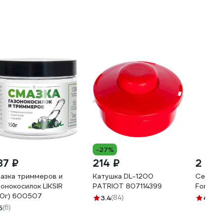
-27%
87 ₽
214 ₽
2 63
азка триммеров и
Катушка DL-1200
Секато
зонокосилок LIKSIR
PATRIOT 807114399
Forest
50г) 600507
3.4
(84)
4.8
(1
5
(6)