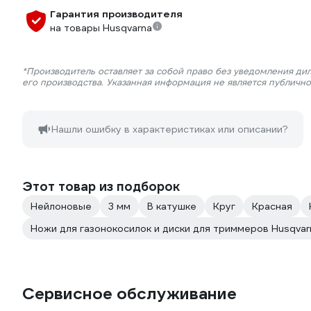
Гарантия производителя
на товары Husqvarna
*Производитель оставляет за собой право без уведомления ди
его производства. Указанная информация не является публичн
Нашли ошибку в характеристиках или описании?
Этот товар из подборок
Нейлоновые
3 мм
В катушке
Круг
Красная
Ножи для газонокосилок и диски для триммеров Husqvar
Сервисное обслуживание