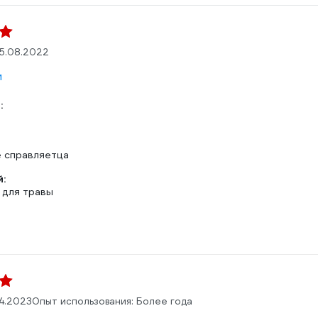
5.08.2022
м
:
е справляетца
:
 для травы
4.2023
Опыт использования: Более года