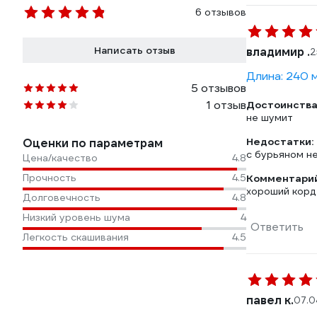
6 отзывов
Написать отзыв
владимир .
2
Длина: 240 
5 отзывов
1 отзыв
Достоинства
не шумит
Недостатки:
Оценки по параметрам
с бурьяном н
Цена/качество
4.8
Прочность
4.5
Комментарий
хороший корд
Долговечность
4.8
Низкий уровень шума
4
Ответить
Легкость скашивания
4.5
павел к.
07.0