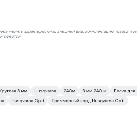
лера менять характеристики, внешний вид, комплектацию товара и м
ой офертой
Круглая 3 мм
Husqvarna
240м
3 мм 240 м
Леска для
na
Husqvarna Opti
Триммерный корд Husqvarna Opti