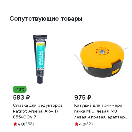
Сопутствующие товары
-13%
583 ₽
975 ₽
Смазка для редукторов
Катушка для триммера
Patriot Arsenal AR-417
гайка М10, левая, М8
855400417
левая и правая, адаптер
М8 левая, шаг 1.25 мм
4.8
(258)
4.8
(32)
KRONWERK 96354