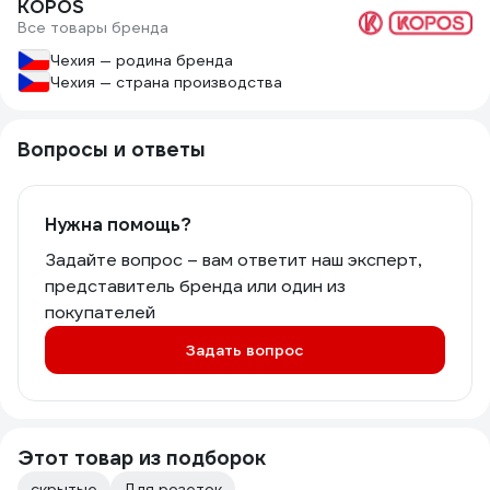
KOPOS
включать/выключать свет мастерам,
Все товары бренда
кто придёт работать после
электромонтажника.
Чехия — родина бренда
Использую их на своих объектах. Я
Чехия — страна производства
доволен, заказчики довольны
доп.опциям в виде заглушек и
заглушек с выключателями.
Вопросы и ответы
Нужна помощь?
Задайте вопрос – вам ответит наш эксперт,
представитель бренда или один из
покупателей
Задать вопрос
Этот товар из подборок
скрытые
Для розеток