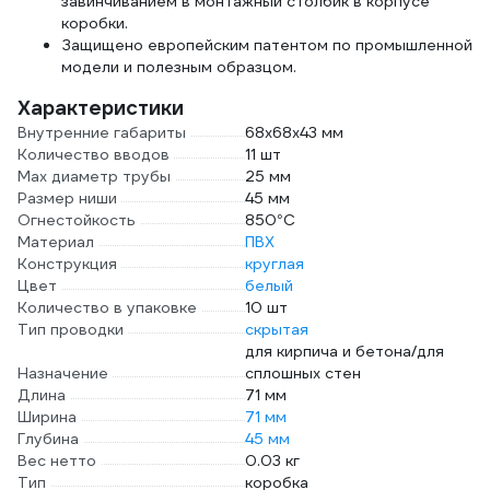
завинчиванием в монтажный столбик в корпусе
коробки.
Защищено европейским патентом по промышленной
модели и полезным образцом.
Характеристики
Внутренние габариты
68x68x43 мм
Количество вводов
11 шт
Max диаметр трубы
25 мм
Размер ниши
45 мм
Огнестойкость
850°C
Материал
ПВХ
Конструкция
круглая
Цвет
белый
Количество в упаковке
10 шт
Тип проводки
скрытая
для кирпича и бетона/для
Назначение
сплошных стен
Длина
71 мм
Ширина
71 мм
Глубина
45 мм
Вес нетто
0.03 кг
Тип
коробка