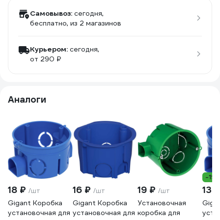
Самовывоз:
сегодня,
бесплатно
, из 2 магазинов
Курьером:
сегодня,
от 290 ₽
Аналоги
-19
18 ₽
16 ₽
19 ₽
13 
/шт
/шт
/шт
Gigant Коробка
Gigant Коробка
Установочная
Giga
установочная для
установочная для
коробка для
уста