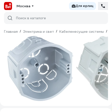
Москва
Для юрлиц
Поиск в каталоге
Главная
/
Электрика и свет
/
Кабеленесущие системы
/
М