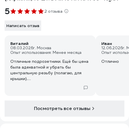
5
2 отзыва
Написать отзыв
Виталий
Иван
08.03.2026
г. Москва
12.06.2026
г. 
Опыт использования: Менее месяца
Опыт использ
Отличные подрозетники. Ещё бы цена
Отлично
была адекватной и убрать бы
центральную резьбу (полагаю, для
крышки).
Подрозетник широкий, удобно
расключаиь блок розеток. + к нему
продаются заглушки их
пенополистирола, чтобы по ходу
ремонта не летела грязь внутрь, а
Посмотреть все отзывы
также продаются металлические
заглушки со встроенным проходным
выключателем, чтобы можно было