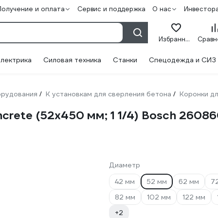
Получение и оплата
Сервис и поддержка
О нас
Инвестор
Избранное
лектрика
Силовая техника
Станки
Спецодежда и СИЗ
орудования
К установкам для сверления бетона
Коронки дл
/
/
crete (52x450 мм; 1 1/4) Bosch 2608
Диаметр
42 мм
52 мм
62 мм
7
82 мм
102 мм
122 мм
+2