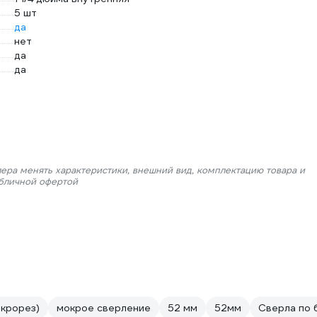
5 шт
да
нет
да
да
лера менять характеристики, внешний вид, комплектацию товара и
убличной офертой
окрорез)
мокрое сверление
52 мм
52мм
Сверла по 