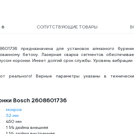
Ы
6
СОПУТСТВУЮЩИЕ ТОВАРЫ
В
8601736 предназначена для установок алмазного бурения
ванному бетону. Лазерная сварка сегментов обеспечивае
сом коронки. Имеет долгий срок службы. Уровень вибрации 
от реального! Верные параметры указаны в технически
онки Bosch 2608601736
мокрое
52 мм
450 мм
1 1/4 дюйма внешняя
1 1/4 дюйма внутренняя