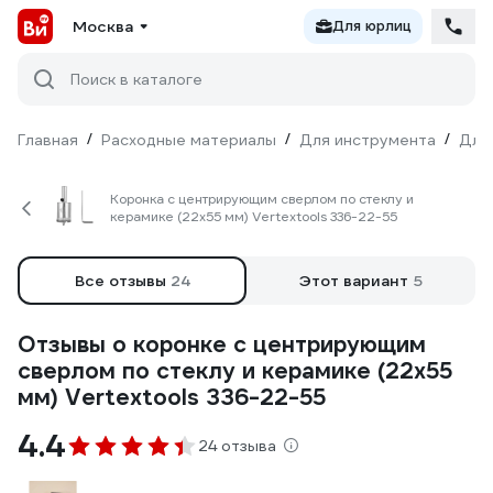
Москва
Для юрлиц
Поиск в каталоге
Главная
/
Расходные материалы
/
Для инструмента
/
Для
Коронка с центрирующим сверлом по стеклу и
керамике (22х55 мм) Vertextools 336-22-55
Все отзывы
24
Этот вариант
5
Отзывы о коронке с центрирующим
сверлом по стеклу и керамике (22х55
мм) Vertextools 336-22-55
4.4
24 отзыва