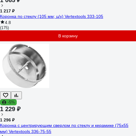
1 065 ₽
1 217 ₽
Коронка по стеклу (105 мм; ц/х) Vertextools 333-105
4.8
(175)
В корзину
-5%
1 229 ₽
1 296 ₽
Коронка с центрирующим сверлом по стеклу и керамике (75х55
мм) Vertextools 336-75-55