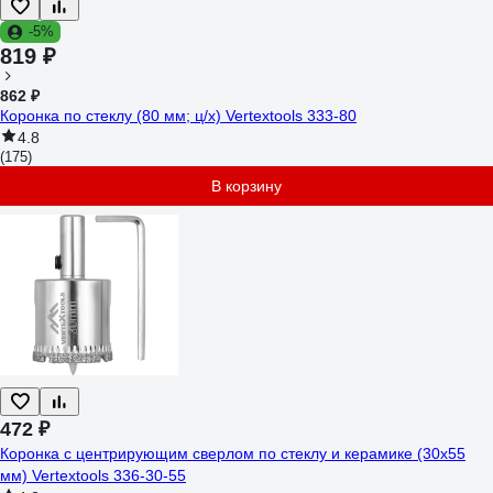
-5%
819 ₽
862 ₽
Коронка по стеклу (80 мм; ц/х) Vertextools 333-80
4.8
(175)
В корзину
472 ₽
Коронка с центрирующим сверлом по стеклу и керамике (30х55
мм) Vertextools 336-30-55