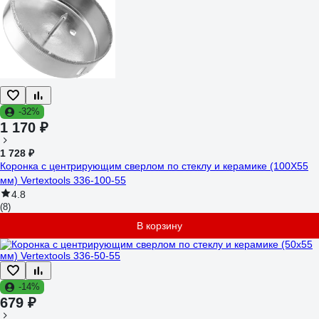
-32%
1 170 ₽
1 728 ₽
Коронка с центрирующим сверлом по стеклу и керамике (100Х55
мм) Vertextools 336-100-55
4.8
(8)
В корзину
-14%
679 ₽