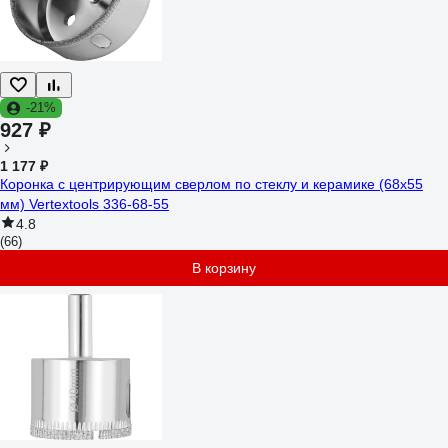
-21%
927 ₽
1 177 ₽
Коронка с центрирующим сверлом по стеклу и керамике (68х55
мм) Vertextools 336-68-55
4.8
(66)
В корзину