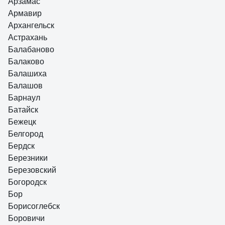
Арзамас
Армавир
Архангельск
Астрахань
Балабаново
Балаково
Балашиха
Балашов
Барнаул
Батайск
Бежецк
Белгород
Бердск
Березники
Березовский
Богородск
Бор
Борисоглебск
Боровичи