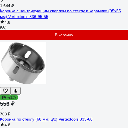
1 644 ₽
Коронка с центрирующим сверлом по стеклу и керамике (95х55
мм) Vertextools 336-95-55
4.8
(66)
В корзину
-21%
556 ₽
703 ₽
Коронка по стеклу (68 мм; ц/х) Vertextools 333-68
4.8