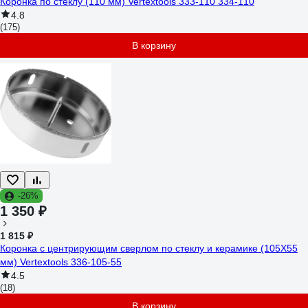
Коронка по стеклу (110 мм) Vertextools 333-110 334-110
4.8
(175)
В корзину
-26%
1 350 ₽
1 815 ₽
Коронка с центрирующим сверлом по стеклу и керамике (105Х55
мм) Vertextools 336-105-55
4.5
(18)
В корзину