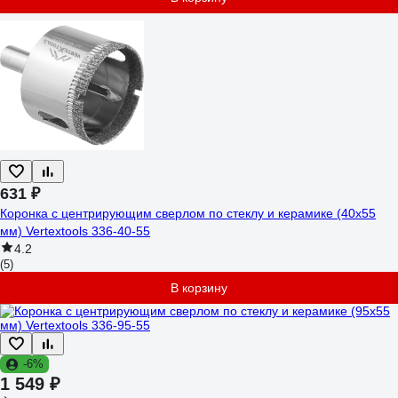
631 ₽
Коронка с центрирующим сверлом по стеклу и керамике (40х55
мм) Vertextools 336-40-55
4.2
(5)
В корзину
-6%
1 549 ₽