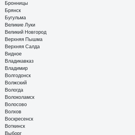
Бронницы
Брянск
Бугульма
Великие Луки
Великий Новгород
Верхняя Пышма
Верхняя Салда
Видное
Владикавказ
Владимир
Волгодонск
Волжский
Вологда
Волоколамск
Волосово
Волхов
Воскресенск
Воткинск
Выборг