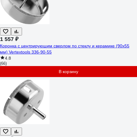
1 557 ₽
Коронка с центрирующим сверлом по стеклу и керамике (90х55
мм) Vertextools 336-90-55
4.8
(66)
В корзину