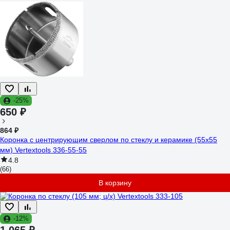
-25%
650 ₽
864 ₽
Коронка с центрирующим сверлом по стеклу и керамике (55х55
мм) Vertextools 336-55-55
4.8
(66)
В корзину
-12%