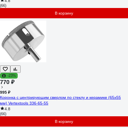
4.8
(66)
В корзину
-23%
770 ₽
995 ₽
Коронка с центрирующим сверлом по стеклу и керамике (65х55
мм) Vertextools 336-65-55
4.8
(66)
В корзину