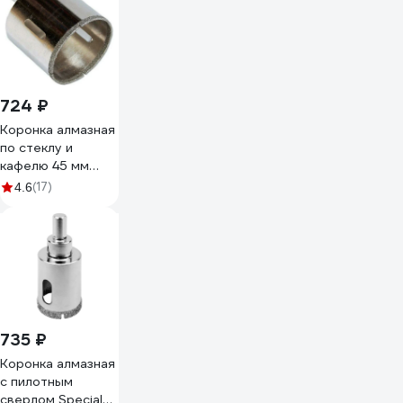
724 ₽
Коронка алмазная
по стеклу и
кафелю 45 мм
BOHRER
(17)
4.6
32050450
735 ₽
Коронка алмазная
с пилотным
сверлом Special