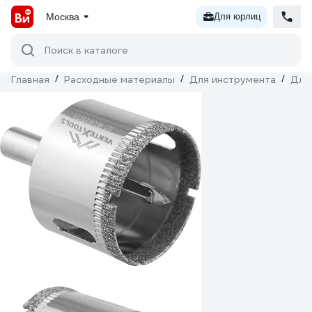
Москва
Для юрлиц
Поиск в каталоге
Главная
/
Расходные материалы
/
Для инструмента
/
Для