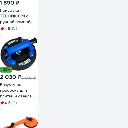
1 890 ₽
Присоска
TECHNICOM с
ручной помпой,
нагрузка 110кг,
(10)
4.9
чаша 200мм TC-
F110
-33%
2 030 ₽
3 032 ₽
Вакуумная
присоска для
плитки и стекла
vertextools
(21)
4.3
200мм 0017-01-
01