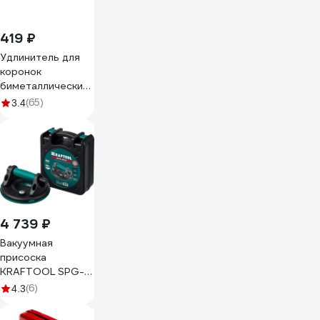
419 ₽
Удлинитель для
коронок
биметаллических
(140 мм) Зубр
(65)
3.4
29539-140
4 739 ₽
Вакуумная
присоска
KRAFTOOL SPG-
200 d 200 мм
(6)
4.3
33256-20