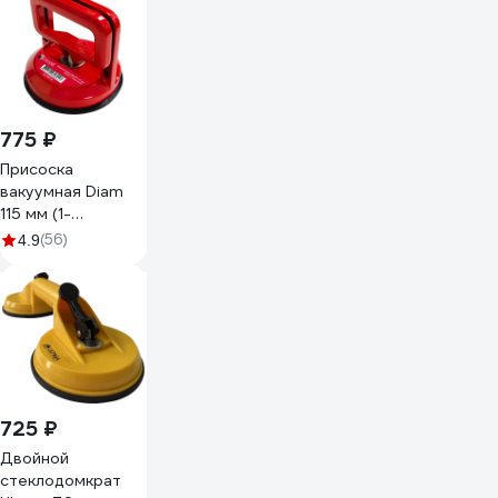
775 ₽
Присоска
вакуумная Diam
115 мм (1-
чашечная) 600114
(56)
4.9
725 ₽
Двойной
стеклодомкрат