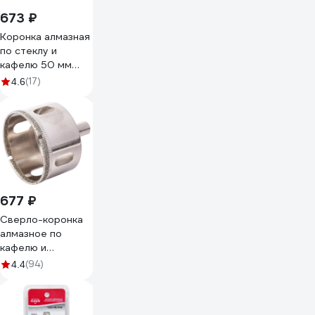
673 ₽
Коронка алмазная
по стеклу и
кафелю 50 мм
BOHRER
(17)
4.6
32050500
677 ₽
Сверло-коронка
алмазное по
кафелю и
керамограниту 50
(94)
4.4
мм Hardcore
152050