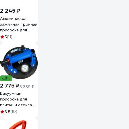
2 245 ₽
Алюминиевая
зажимная тройная
присоска для
плитки и стекла
(11)
5
TRIO-DIAMOND,
118 мм 282003
-18%
2 775 ₽
3 389 ₽
Вакуумная
присоска для
плитки и стекла с
манометром
(10)
3.5
vertextools
200мм 0017-02-
02