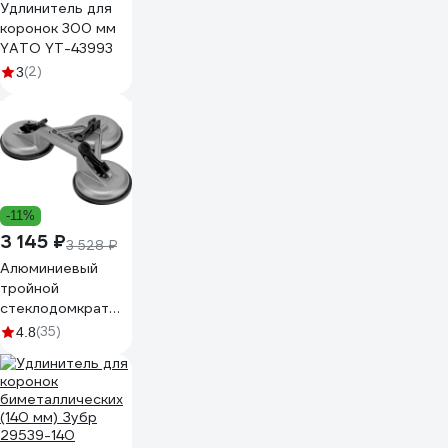
Удлинитель для
коронок 300 мм
YATO YT-43993
(2)
3
-11%
3 145 ₽
3 528 ₽
Алюминиевый
тройной
стеклодомкрат
MATRIX 875255
(35)
4.8