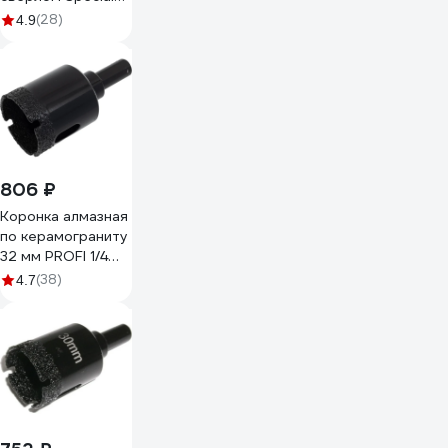
(32х70 мм)
(28)
4.9
MONOGRAM 086-
525
806 ₽
Коронка алмазная
по керамограниту
32 мм PROFI 1/4
SKRAB 31132
(38)
4.7