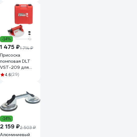
114
-14%
1 475 ₽
1 714 ₽
Присоска
помповая DLT
VST-209 для
гладкой и
(29)
4.6
слаборельефной
поверхности, 8
дюймов 1114
-14%
2 159 ₽
2 503 ₽
Алюминиевый