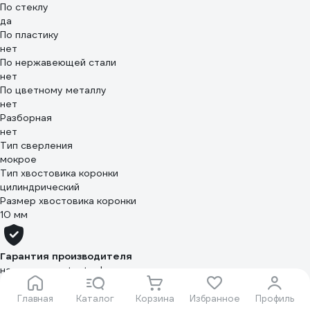
По стеклу
да
По пластику
нет
По нержавеющей стали
нет
По цветному металлу
нет
Разборная
нет
Тип сверления
мокрое
Тип хвостовика коронки
цилиндрический
Размер хвостовика коронки
10 мм
Гарантия производителя
на товары vertextools
Упаковка
Главная
Каталог
Корзина
Избранное
Профиль