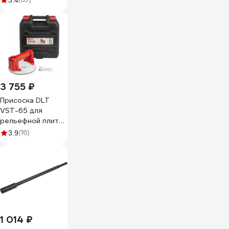
3.4
29539-300
3 755 ₽
Присоска DLT
VST-65 для
рельефной плитки
с АВТО
(16)
3.9
подкачкой, 6
дюймов 1944
1 014 ₽