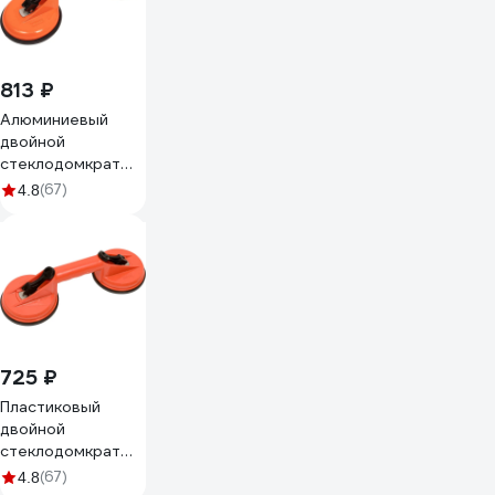
813 ₽
Алюминиевый
двойной
стеклодомкрат
100 кг Gigant grf-
(67)
4.8
115
725 ₽
Пластиковый
двойной
стеклодомкрат
80 кг Gigant grf-
(67)
4.8