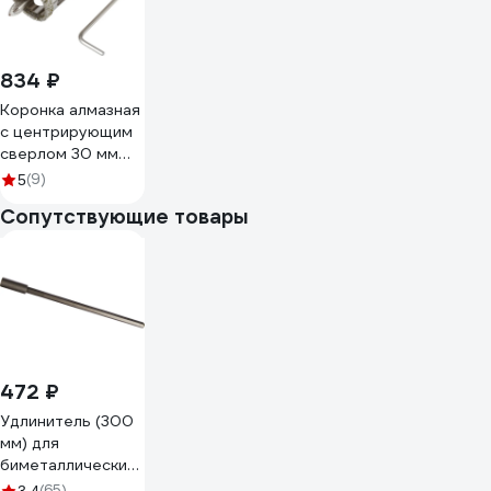
834 ₽
Коронка алмазная
с центрирующим
сверлом 30 мм
МастерАлмаз
(9)
5
10501075
Сопутствующие товары
472 ₽
Удлинитель (300
мм) для
биметаллических
коронок Зубр
(65)