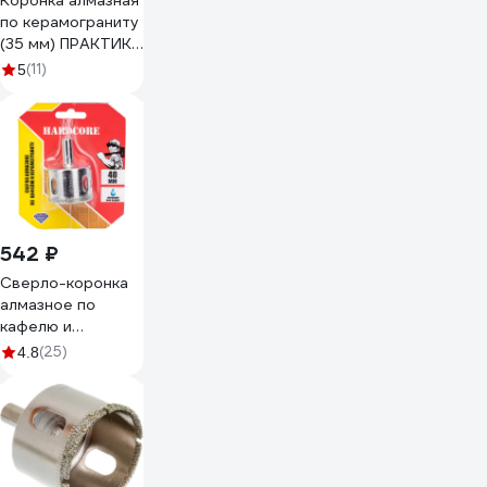
Коронка алмазная
по керамограниту
(35 мм) ПРАКТИКА
035-097
(11)
5
542 ₽
Сверло-коронка
алмазное по
кафелю и
керамограниту 40
(25)
4.8
мм Hardcore
152040