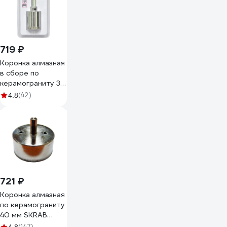
719 ₽
Коронка алмазная
в сборе по
керамограниту 30
мм Elitech
(42)
4.8
1820.081400
721 ₽
Коронка алмазная
по керамограниту
40 мм SKRAB
33740
(147)