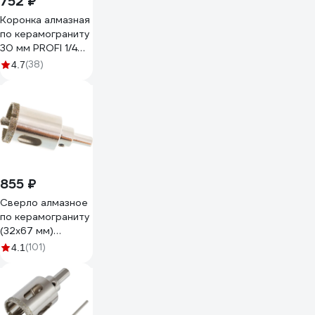
752 ₽
Коронка алмазная
по керамограниту
30 мм PROFI 1/4
SKRAB 31130
(38)
4.7
855 ₽
Сверло алмазное
по керамограниту
(32х67 мм)
MATRIX 726323
(101)
4.1