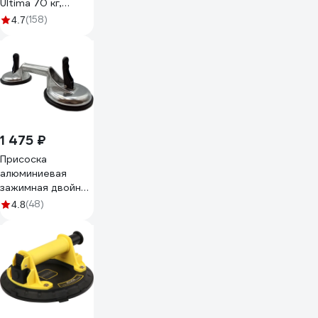
Ultima 70 кг,
пластик 141004
(158)
4.7
1 475 ₽
Присоска
алюминиевая
зажимная двойная
для плитки и
(48)
4.8
стекла TRIO-
DIAMOND 118 мм
282002