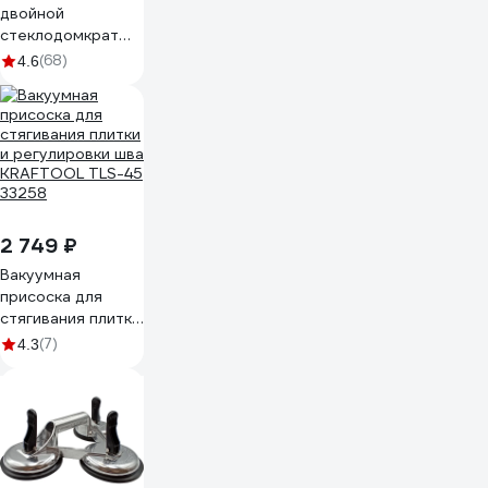
двойной
стеклодомкрат
MATRIX 875205
(68)
4.6
2 749 ₽
Вакуумная
присоска для
стягивания плитки
и регулировки шва
(7)
4.3
KRAFTOOL TLS-45
33258