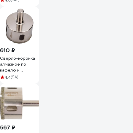
4.8
610 ₽
Сверло-коронка
алмазное по
кафелю и
керамограниту 45
(94)
4.4
мм Hardcore
152045
567 ₽