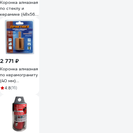
Коронка алмазная
по стеклу и
керамике (48х56
мм) Novocraft
KAC048056301
2 771 ₽
Коронка алмазная
по керамограниту
(40 мм)
ПРАКТИКА 035-
(16)
4.8
103