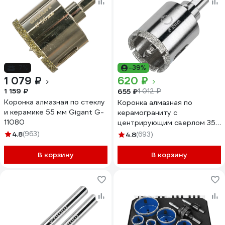
-7%
-39%
1 079 ₽
620 ₽
1 159 ₽
655 ₽
1 012 ₽
Коронка алмазная по стеклу
Коронка алмазная по
и керамике 55 мм Gigant G-
керамограниту с
11080
центрирующим сверлом 35
мм Diamond Industrial
4.8
(963)
4.8
(693)
DIDCSC035
В корзину
В корзину