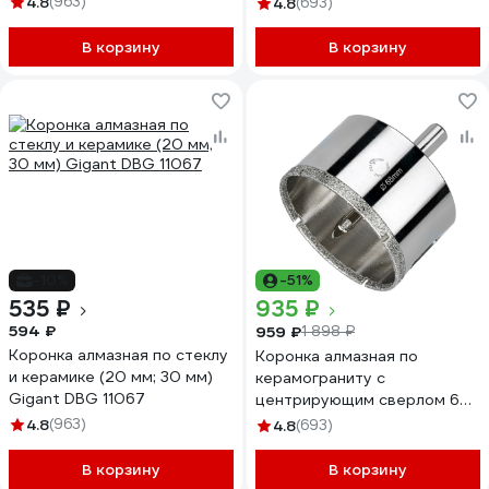
4.8
(963)
4.8
(693)
DIDCSC055
В корзину
В корзину
-10%
-51%
535 ₽
935 ₽
594 ₽
959 ₽
1 898 ₽
Коронка алмазная по стеклу
Коронка алмазная по
и керамике (20 мм; 30 мм)
керамограниту с
Gigant DBG 11067
центрирующим сверлом 68
мм Diamond Industrial
4.8
(963)
4.8
(693)
DIDCSC068
В корзину
В корзину