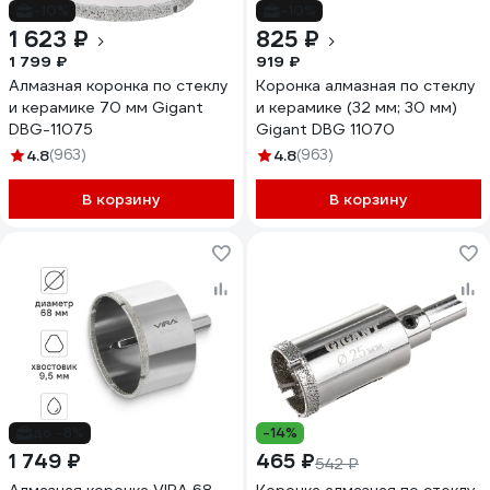
-10%
-10%
1 623 ₽
825 ₽
1 799 ₽
919 ₽
Алмазная коронка по стеклу
Коронка алмазная по стеклу
и керамике 70 мм Gigant
и керамике (32 мм; 30 мм)
DBG-11075
Gigant DBG 11070
4.8
(963)
4.8
(963)
В корзину
В корзину
до -8%
-14%
1 749 ₽
465 ₽
542 ₽