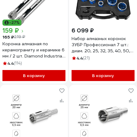
-27%
159 ₽
6 099 ₽
165 ₽
219 ₽
Набор алмазных коронок
Коронка алмазная по
ЗУБР Профессионал 7 шт.:
керамограниту и керамике 6
диам. 20, 25, 32, 35, 40, 50,
мм / 2 шт. Diamond Industrial
68, 60-100Р 29870-H7_z01
4.4
(21)
DIDCSC006
4.4
(114)
В корзину
В корзину