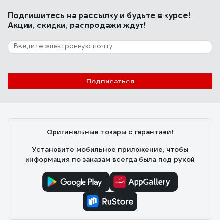
Подпишитесь
на рассылку
и будьте в курсе!
Акции, скидки, распродажи ждут!
26 отзывов
Отзыв о запчасти Makita D-17186
Алексей М.
03.12.2024
Подписаться
Очень достойный адаптер. Хороший металл.
Качественная обработка адаптера. Коронка
фиксируется просто и надежно. Не болтается.
Подходит не только к коронкам от Makita, но и к
Оригинальные товары с гарантией!
коронкам Bosch. Соотношение цена -качество, в
пользу адаптера.
Установите мобильное приложение, чтобы
информация по заказам всегда была под рукой