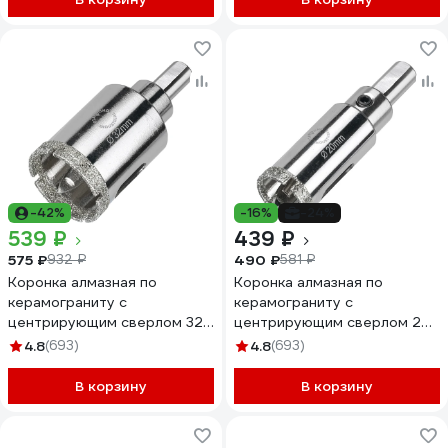
-42%
-16%
-24%
539 ₽
439 ₽
575 ₽
490 ₽
932 ₽
581 ₽
Коронка алмазная по
Коронка алмазная по
керамограниту с
керамограниту с
центрирующим сверлом 32
центрирующим сверлом 20
мм Diamond Industrial
мм Diamond Industrial
4.8
(693)
4.8
(693)
DIDCSC032
DIDCSC020
В корзину
В корзину