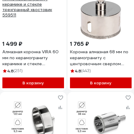
1 499 ₽
1 765 ₽
Алмазная коронка VIRA 60
Коронка алмазная 68 мм по
мм по керамограниту
керамограниту с
керамике и стекле
центровочным сверлом
трехгранный хвостовик
KRANZ KR-92-0018
4.8
(251)
4.8
(443)
559511
В корзину
В корзину