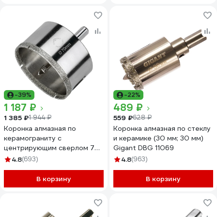
-39%
-22%
1 187 ₽
489 ₽
1 385 ₽
559 ₽
1 944 ₽
628 ₽
Коронка алмазная по
Коронка алмазная по стеклу
керамограниту с
и керамике (30 мм; 30 мм)
центрирующим сверлом 70
Gigant DBG 11069
мм Diamond Industrial
4.8
(693)
4.8
(963)
DIDCSC070
В корзину
В корзину