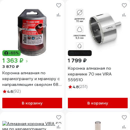
-65%
до -10%
1 363 ₽
1 799 ₽
3 870 ₽
Коронка алмазная по
Коронка алмазная по
керамике 70 мм VIRA
керамограниту и мрамору с
559510
направляющим сверлом 68
4.8
(251)
мм Hardcore 154068
4.6
(92)
В корзину
В корзину