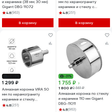
и керамике (38 мм; 30 мм)
мм по керамограниту
Gigant DBG 11072
керамике и стеклу с
центровочным сверлом
4.8
(963)
4.8
(251)
559504
В корзину
В корзину
до -5%
-31%
1 755 ₽
1 299 ₽
1 800 ₽
2 561 ₽
Алмазная коронка VIRA 50
Алмазная коронка по стеклу
мм по керамограниту
и керамике 110 мм Gigant
керамике и стеклу
DBG-11011
трехгранный хвостовик
4.8
(251)
559517
4.8
(963)