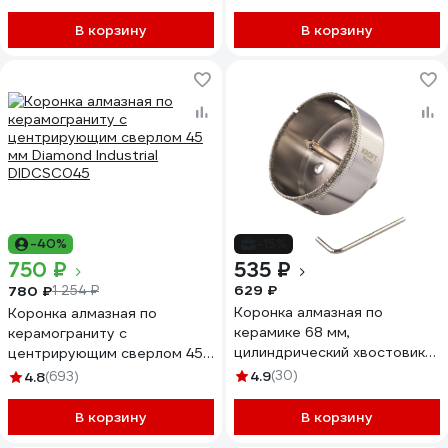
В корзину
В корзину
-40%
-15%
750 ₽
535 ₽
629 ₽
780 ₽
1 254 ₽
Коронка алмазная по
Коронка алмазная по
керамике 68 мм,
керамограниту с
цилиндрический хвостовик
центрирующим сверлом 45
KROFT 559568
мм Diamond Industrial
4.9
(30)
4.8
(693)
DIDCSC045
В корзину
В корзину