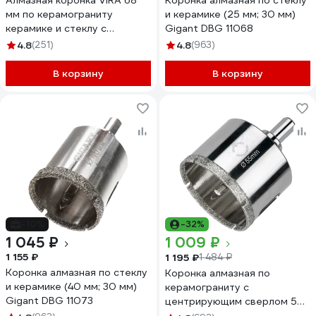
Алмазная коронка VIRA 68
Коронка алмазная по стеклу
мм по керамограниту
и керамике (25 мм; 30 мм)
керамике и стеклу с
Gigant DBG 11068
центровочным сверлом
4.8
(251)
4.8
(963)
559509
В корзину
В корзину
-10%
-32%
1 045 ₽
1 009 ₽
1 155 ₽
1 195 ₽
1 484 ₽
Коронка алмазная по стеклу
Коронка алмазная по
и керамике (40 мм; 30 мм)
керамограниту с
Gigant DBG 11073
центрирующим сверлом 55
мм Diamond Industrial