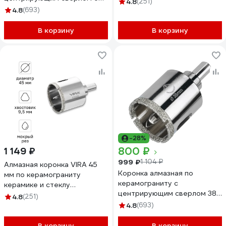
4.8
(251)
мм Diamond Industrial
4.8
(693)
DIDCSC065
В корзину
В корзину
-28%
800 ₽
1 149 ₽
999 ₽
1 104 ₽
Алмазная коронка VIRA 45
Коронка алмазная по
мм по керамограниту
керамограниту с
керамике и стеклу
центрирующим сверлом 38
трехгранный хвостовик
4.8
(251)
мм Diamond Industrial
559506
4.8
(693)
DIDCSC038
В корзину
В корзину