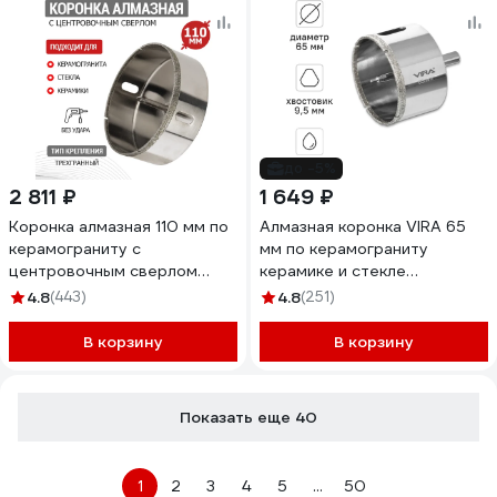
до -5%
2 811 ₽
1 649 ₽
Коронка алмазная 110 мм по
Алмазная коронка VIRA 65
керамограниту с
мм по керамограниту
центровочным сверлом
керамике и стекле
KRANZ KR-92-0022
трехгранный хвостовик
4.8
(443)
4.8
(251)
559508
В корзину
В корзину
Показать еще 40
1
2
3
4
5
...
50