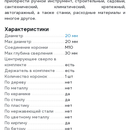
приобрести ручной инструмент, строительный, садовый,
сантехнический, климатический, крепежный,
автогаражный, а также станки, расходные материалы и
многое другое.
Характеристики
Диаметр
20 мм
Max диаметр
20 мм
Соединение коронки
М10
Max глубина сверления
30 мм
Центрирующее сверло в
комплекте
есть
Держатель в комплекте
есть
Количество коронок
1 шт
По дереву
нет
По металлу
нет
По керамике
да
По стеклу
да
По пластику
нет
По нержавеющей стали
нет
По цветному металлу
нет
По кирпичу
да
По бетону
нет