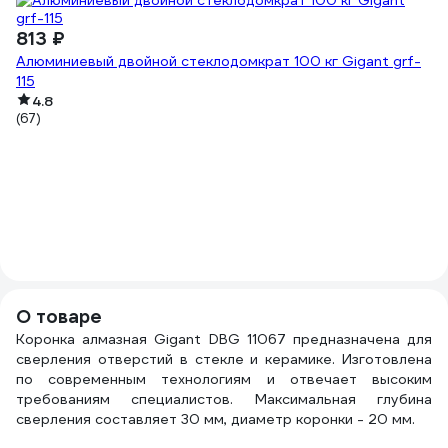
813 ₽
Алюминиевый двойной стеклодомкрат 100 кг Gigant grf-
115
4.8
(67)
7
Пл
(6
О товаре
Коронка алмазная Gigant DBG 11067 предназначена для
сверления отверстий в стекле и керамике. Изготовлена
по современным технологиям и отвечает высоким
требованиям специалистов. Максимальная глубина
сверления составляет 30 мм, диаметр коронки - 20 мм.