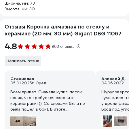
Ширина, мм: 73
Высота, мм: 30
Отзывы Коронка алмазная по стеклу и
керамике (20 мм; 30 мм) Gigant DBG 11067
4.8
963 отзыва
Написать отзыв
Станислав
Алексей Д.
05.01.2025
г. Орёл
04.06.2022
Всем привет. Сначала купил, потом
Шуруповерто
понял, что требуется сверлить
лучше, все-т
керамогранит)). Со словами была не
у дрели фикс
была пошёл в бой). В итоге:
Вход под угл
перфоратор Hikoki DH28PCY2 +
лучше бы его
патрон, пылесос Bosch GAS 12-25 PL +
лишние деньг
насадка НП-70 ДИОЛД, коронка 68 мм
прямо в коро