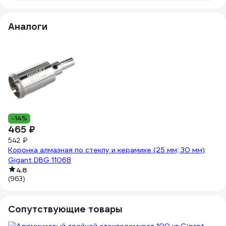
Аналоги
5
-14%
465 ₽
Ко
542 ₽
с
Коронка алмазная по стеклу и керамике (25 мм; 30 мм)
Gigant DBG 11068
(7
4.8
(963)
Сопутствующие товары