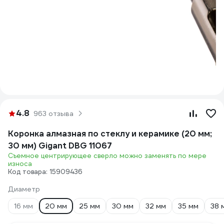
4.8
963 отзыва
Коронка алмазная по стеклу и керамике (20 мм;
30 мм) Gigant DBG 11067
Съемное центрирующее сверло можно заменять по мере
износа
Код товара: 15909436
Диаметр
16 мм
20 мм
25 мм
30 мм
32 мм
35 мм
38 