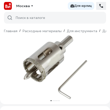
Москва
Для юрлиц
Поиск в каталоге
Главная
/
Расходные материалы
/
Для инструмента
/
Для