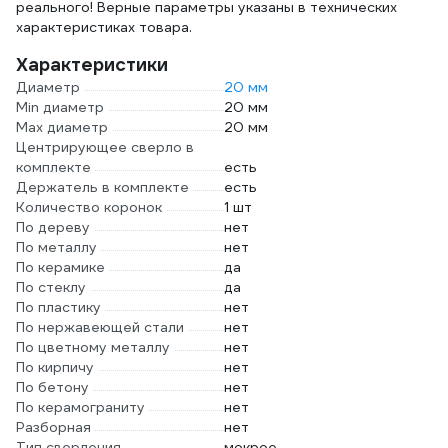
реального! Верные параметры указаны в технических
характеристиках товара.
Характеристики
Диаметр
20 мм
Min диаметр
20 мм
Max диаметр
20 мм
Центрирующее сверло в
комплекте
есть
Держатель в комплекте
есть
Количество коронок
1 шт
По дереву
нет
По металлу
нет
По керамике
да
По стеклу
да
По пластику
нет
По нержавеющей стали
нет
По цветному металлу
нет
По кирпичу
нет
По бетону
нет
По керамограниту
нет
Разборная
нет
Тип сверления
мокрое