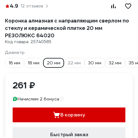
4.9
12 отзывов
Коронка алмазная с направляющим сверлом по
стеклу и керамической плитке 20 мм
РЕЗОЛЮКС 64020
Код товара: 25740585
Диаметр
16 мм
18 мм
20 мм
22 мм
30 мм
32 мм
35 
261 ₽
Начислим 2 бонуса
В корзину
Быстрый заказ