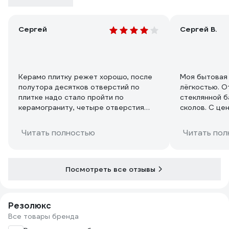
Сергей
Сергей В.
Керамо плитку режет хорошо, после
Моя бытовая 
полутора десятков отверстий по
лёгкостью. О
плитке надо стало пройти по
стеклянной б
керамограниту, четыре отверстия
сколов. С це
справилась, но сверло сразу
проще.
перегрелось хотя сверлил с губкой,
Читать полностью
Читать пол
прошёл другим сверлом на сквозь
потом проходил сверлом с коронкой,
сама коронка держит. Вывод: чаще
мочить и свёрла в запасе иметь
Посмотреть все отзывы
Резолюкс
Все товары бренда